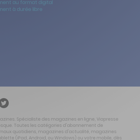
ent au format digital
ent à durée libre
gazines. Spécialiste des magazines en ligne, Viapresse
 kiosque. Toutes les catégories d'abonnement de
urnaux quotidiens, magazines d'actualité, magazines
ablette (iPad, Android, ou Windows) ou votre mobile, dès