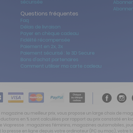
sécurisée
Abonnem
Abonnem
Questions fréquentes
Faq
Délais de livraison
Payer en chèque cadeau
Fidélité récompensée
Paiement en 2x, 3x
Paiement sécurisé : le 3D Secure
Bons d'achat partenaires
Comment utiliser ma carte cadeau
t magazine au meilleur prix, vous propose un large choix de ma
réductions en % sont calculées par rapport au prix constaté en
ite Viapresse : magazines féminins, magazines automobiles, jo
la presse en ligne depuis votre ordinateur (PC ou mac), votre t