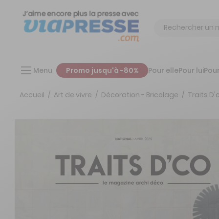
Chercher
Menu
Promo jusqu'à -80%
Pour elle
Pour lui
Pour
Accueil
Art de vivre
Décoration - Bricolage
Traits D