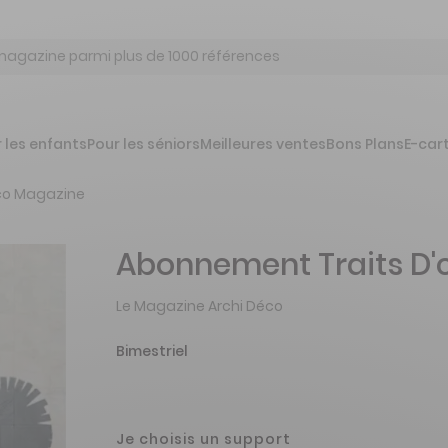
 les enfants
Pour les séniors
Meilleures ventes
Bons Plans
E-car
'co Magazine
Abonnement Traits D'
Le Magazine Archi Déco
Bimestriel
Je choisis un support