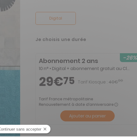
Digital
Je choisis une durée
-26%
Abonnement 2 ans
10 n° • Digital + abonnement gratuit au Club TDCO&Co via un code promotionnel à l’intérieur du magazine
29€
75
00
Tarif Kiosque :
40€
Tarif France métropolitaine
Renouvellement à date d’anniversaire
Ajouter au panier