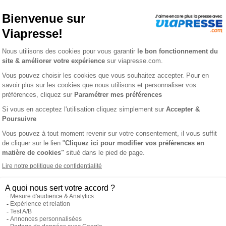
azine n° 40
O MAGAZINE
L'AVIS 
a décoration, au désign et à l'habitat.