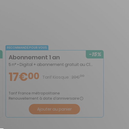
RECOMMANDÉ POUR VOUS
-15%
Abonnement 1 an
5 n° • Digital + abonnement gratuit au Club TDCO&Co via un code promotionnel à l’intérieur du magazine
17€
00
00
Tarif Kiosque :
20€
Tarif France métropolitaine
Renouvellement à date d’anniversaire
Ajouter au panier