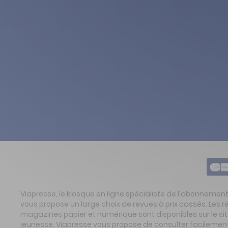
Viapresse, le kiosque en ligne spécialiste de l'abonnemen
vous propose un large choix de revues à prix cassés. Les 
magazines papier et numérique sont disponibles sur le s
jeunesse. Viapresse vous propose de consulter facilement 