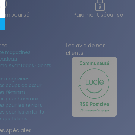
u remboursé
Paiement sécurisé
res
Les avis de nos
te magazines
clients
 cadeau
me Avantages Clients
x magazines
es coups de cœur
es féminins
es pour hommes
s pour les seniors
s pour les enfants
 quotidiens
s spéciales