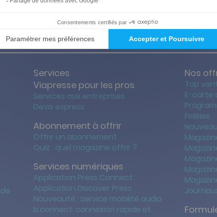
ties des prix les + bas
Satisfait o
Services
Nos off
Top ven
Viapresse pour les pros
E-carte
Services aux entreprises
Program
Devis express
Fidèles
Abonnement à offrir
Nouveau
Offrir un abonnement
Magazin
Quiz : quel magazine offrir ?
Magazin
Magazin
Services numériques
Magazine
Application Press Connect
Magazine
Application Discover Press
 de
Journaux
Nouveauté : service mobilité audio
Formule
b.connect: connexion rapide et