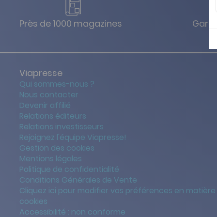
Près de 1000 magazines
Garan
Viapresse
Qui sommes-nous ?
Nous contacter
Devenir affilié
Relations éditeurs
Relations investisseurs
Rejoignez l'équipe Viapresse!
Gestion des cookies
Mentions légales
Politique de confidentialité
Conditions Générales de Vente
Cliquez ici pour modifier vos préférences en matière
cookies
Accessibilité : non conforme