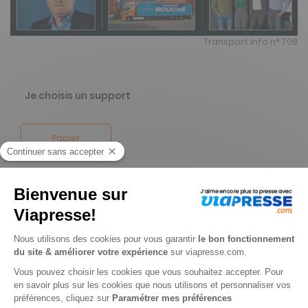
Transport Info n° 708
Je choisis un support
Papier
Je choisis une durée
-58%
Abonnement 1 an
12 n° • Papier + Version digitale offerte
150€
45
88
Tarif Kiosque :
359€
Tarif France métropolitaine