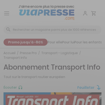
Aller
au
contenu
Promo jusqu'à -80%
Pour elle
Pour lui
Pour les enfants
P
Accueil
Presse Pro
Transport - Logistique
Transport Info
Abonnement Transport Info
Tout sur le transport routier européen
Feuilleter
Écouter