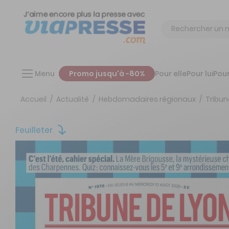
Chercher
Menu
Promo jusqu'à -80%
Pour elle
Pour lui
Pour
Accueil
Actualité
Hebdomadaires régionaux
Tribun
Feuilleter