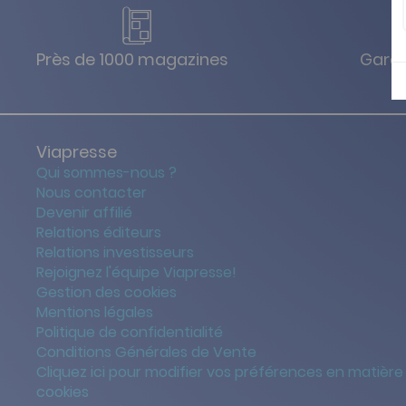
Près de 1000 magazines
Garan
Viapresse
Qui sommes-nous ?
Nous contacter
Devenir affilié
Relations éditeurs
Relations investisseurs
Rejoignez l'équipe Viapresse!
Gestion des cookies
Mentions légales
Politique de confidentialité
Conditions Générales de Vente
Cliquez ici pour modifier vos préférences en matière
cookies