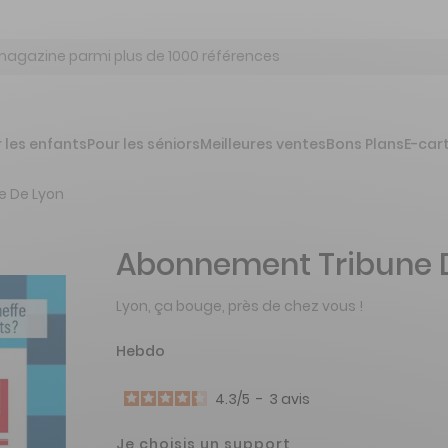
 les enfants
Pour les séniors
Meilleures ventes
Bons Plans
E-car
e De Lyon
Abonnement Tribune 
Lyon, ça bouge, près de chez vous !
Hebdo
4.3
/
5
-
3
avis
Je choisis un support