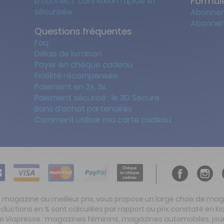
Formule
b.connect: connexion rapide et
sécurisée
Abonnem
Abonnem
Questions fréquentes
Faq
Délais de livraison
Payer en chèque cadeau
Fidélité récompensée
Paiement en 2x, 3x
Paiement sécurisé : le 3D Secure
Bons d'achat partenaires
Comment utiliser ma carte cadeau
t magazine au meilleur prix, vous propose un large choix de ma
réductions en % sont calculées par rapport au prix constaté en
ite Viapresse : magazines féminins, magazines automobiles, jo