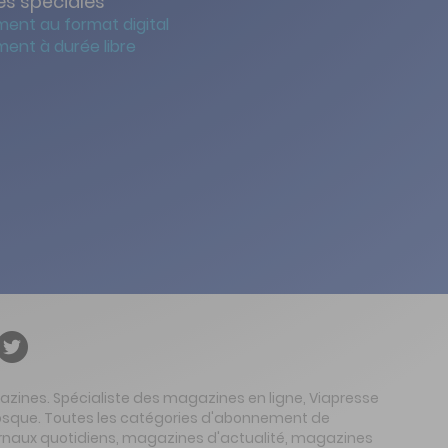
s spéciales
ent au format digital
ent à durée libre
gazines. Spécialiste des magazines en ligne, Viapresse
 kiosque. Toutes les catégories d'abonnement de
urnaux quotidiens, magazines d'actualité, magazines