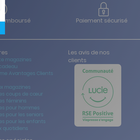
u remboursé
Paiement sécurisé
res
Les avis de nos
te magazines
clients
 cadeau
me Avantages Clients
x magazines
es coups de cœur
es féminins
es pour hommes
s pour les seniors
s pour les enfants
 quotidiens