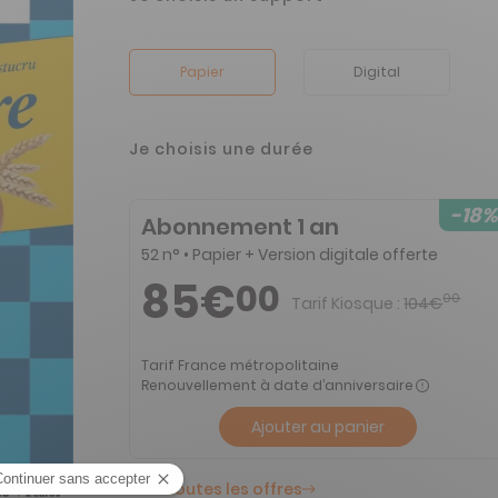
Papier
Digital
Je choisis une durée
-18%
Abonnement 1 an
52 n° • Papier + Version digitale offerte
85€
00
00
Tarif Kiosque :
104€
Tarif France métropolitaine
Renouvellement à date d’anniversaire
Ajouter au panier
Voir toutes les offres