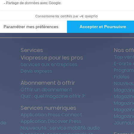
ties des prix les + bas
Satisfait o
Services
Nos off
Top ven
Viapresse pour les pros
E-carte
Services aux entreprises
Program
Devis express
Fidèles
Abonnement à offrir
Nouveau
Offrir un abonnement
Magazin
Quiz : quel magazine offrir ?
Magazin
Magazin
Services numériques
Magazine
Application Press Connect
Magazine
Application Discover Press
 de
Journaux
Nouveauté : service mobilité audio