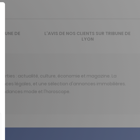
IBUNE DE
L'AVIS DE NOS CLIENTS SUR TRIBUNE DE
LYON
parties : actualité, culture, économie et magazine. La
nnonces légales, et une sélection d'annonces immobilières.
es tendances mode et l'horoscope.