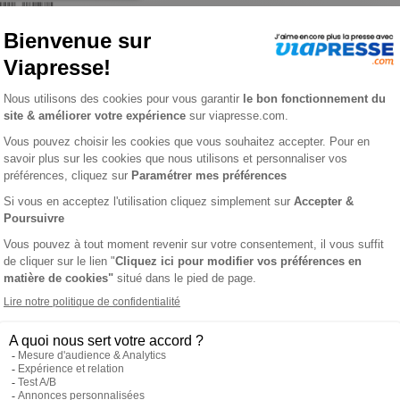
yon n° 1078
 VIAPRESSE SUR TRIBUNE DE
ANCIENS NUMÉROS DE TR
LYON
LYON
 jeudi. Sa ligne éditoriale s'articule autour de quatre grandes 
anisme, la vie des entreprises et des commerces, ainsi que les a
es films à l'affiche, et les endroits à découvrir, sans oublier l