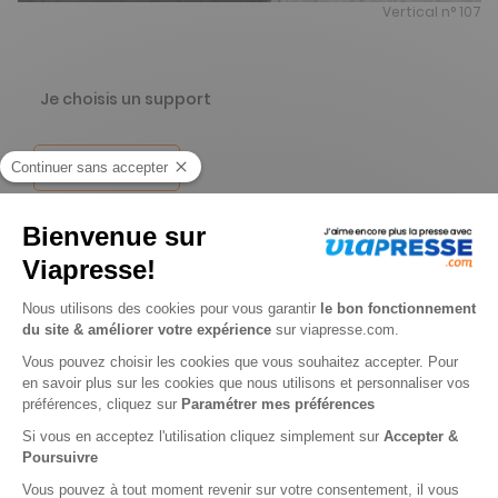
Vertical n° 107
Je choisis un support
Papier
Je choisis une durée
-36%
Abonnement 1 an
5 n° • Papier
36€
55
50
Tarif Kiosque :
57€
Tarif France métropolitaine
Renouvellement à date d’anniversaire
-45%