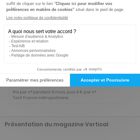
Abonnement 2 ans
10 n° • Papier
63€
75
00
Tarif Kiosque :
115€
Tarif France métropolitaine
Renouvellement à date d’anniversaire
-50%
Abonnement Durée libre
Papier
5€
75
50
Tarif Kiosque :
11€
Prix par n° pendant 6 mois, puis 9 € par n°
Tarif France métropolitaine
Présentation du magazine Vertical