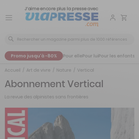
Aller
au
contenu
Promo jusqu'à -80%
Pour elle
Pour lui
Pour les enfants
P
Accueil
Art de vivre
Nature
Vertical
Abonnement Vertical
La revue des alpinistes sans frontières