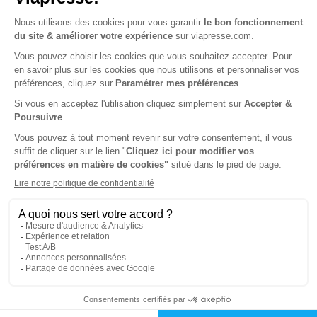
Renouvellement à date d’anniversaire
-32%
Abonnement 2 ans
12 n° • Papier + Version digitale offerte
53€
00
00
Tarif Kiosque :
78€
Tarif France métropolitaine
Renouvellement à date d’anniversaire
ℹ️
Note :
les codes promotionnels ne sont pas
valables sur ce titre.
NOUVEAU à tester absolument - Service
mobilité