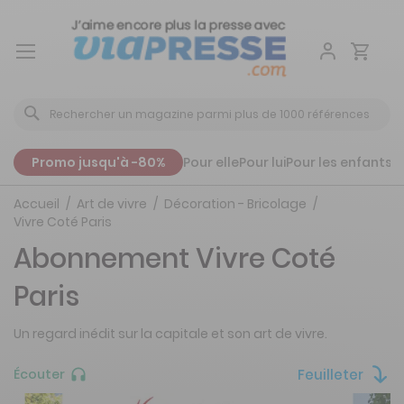
Aller
au
contenu
Promo jusqu'à -80%
Pour elle
Pour lui
Pour les enfants
P
Accueil
Art de vivre
Décoration - Bricolage
Vivre Coté Paris
Abonnement Vivre Coté
Paris
Un regard inédit sur la capitale et son art de vivre.
Feuilleter
Écouter