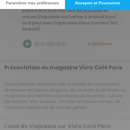
Ecoutez tous les articles de votre magazine
partout et à tout moment de la journée en
voiture (Disponible via CarPlay & Androïd Auto)
ou à pied avec l'application Press Connect (iOS,
Android).
0.49€/mois
Présentation du magazine Vivre Coté Paris
Vivre Côté Paris donne les clés d'un Paris en mouvement,
révélateur de talents, de goûts, de courants et de styles. Le
magazine aborde Paris sous toutes ses facettes : culture,
décoration, arts, saveurs... Un Paris de tous les temps, de
toutes les couleurs et de tous les genres.
L'avis de Viapresse sur Vivre Coté Paris