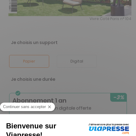
Vivre Coté Paris n° 104
Je choisis un support
Papier
Digital
Je choisis une durée
-3%
Abonnement 1 an
6 n° • Papier + Version digitale offerte
38€
00
00
Tarif Kiosque :
39€
Tarif France métropolitaine