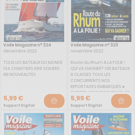
Voile Magazine n° 324
Voile Magazine n° 323
décembre 2022
novembre 2022
TOUS LES BATEAUX DU MONDE
Route du Rhum A LA FOLIE !
134 CHANTIERS 666 VOILIERS
QUI VA GAGNER? 138 BATEAUX
88 NOUVEAUTES
6 CLASSES TOUS LES
CONCURRENTS NOS
REPORTAGES EMBARQUES ●
CARTES: LES PARCOURS ET LES
5,99 €
5,99 €
AVARIES DEPUIS 1978
Support Digital
Support Digital