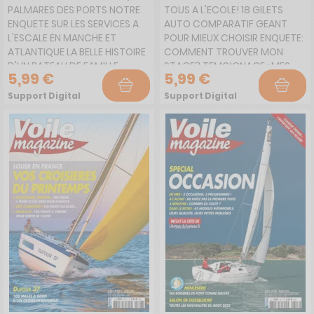
PALMARES DES PORTS NOTRE
TOUS A L'ECOLE! 18 GILETS
ENQUETE SUR LES SERVICES A
AUTO COMPARATIF GEANT
L'ESCALE EN MANCHE ET
POUR MIEUX CHOISIR ENQUETE:
ATLANTIQUE LA BELLE HISTOIRE
COMMENT TROUVER MON
D'UN BATEAU DE FAMILLE,
STAGE? TEMOIGNAGE : MES
5,99 €
5,99 €
PERDU DE VUE, RETROUVE ET
PREMIERS BORDS AUX GLENANS
RESTAURE DERIVEURS ET
COACHING: LA VOILE AU
Support Digital
Support Digital
CATAS: QUEL SUPPORT POUR
FEMININ !
QUELLE PRATIQUE ?