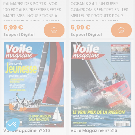
PALMARES DES PORTS : VOS
OCEANIS 34.1 : UN SUPER
100 ESCALES PREFEREES FETES
COMPROMIS ! ENTRETIEN : LES
MARITIMES : NOUS ETIONS A
MEILLEURS PRODUITS POUR
SETE POUR OUVRIR LA SAISON
NETTOYER BIO LOUER EN
5,99 €
5,99 €
EXCLUSIF : LE TOUR DU MONDE
FRANCE : DES ILES DE REVE PRES
DE DAMIEN EN BANDE DESSINEE
DE CHEZ VOUS
Support Digital
Support Digital
"L'empreinte du vent"
Voile Magazine n° 316
Voile Magazine n° 315