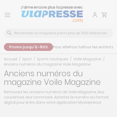
Aller
au
contenu
Promo jusqu'à -80%
Pour elle
Pour lui
Pour les enfants
P
Accueil
Sport
Sports nautiques
Voile Magazine
Anciens numéros du magazine Voile Magazine
Anciens numéros du
magazine Voile Magazine
Retrouvez les anciens numéros de Voile Magazine, leur
couverture, leur sommaire. Achetez le numéro au format
digital pour le lire dans votre application Myviapresse