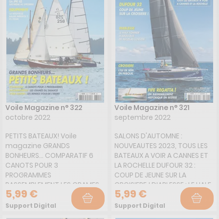
Voile Magazine n° 322
Voile Magazine n° 321
octobre 2022
septembre 2022
PETITS BATEAUX! Voile
SALONS D'AUTOMNE :
magazine GRANDS
NOUVEAUTES 2023, TOUS LES
BONHEURS... COMPARATIF 6
BATEAUX A VOIR A CANNES ET
CANOTS POUR 3
LA ROCHELLE DUFOUR 32 :
PROGRAMMES
COUP DE JEUNE SUR LA
RASSEMBLEMENT LES CRAMES
CROISIERE ! DIABLESSE : LE HALF
5,99 €
5,99 €
DU TABASCO VOILE-AVIRON:
TONNER DIABOLIQUE DE
LES RENDEZ-VOUS DE L'ERDRE
NICOLAS LUNVEN CROISIERE :
Support Digital
Support Digital
L'ILE DE SEIN EN PABOUK FIFE