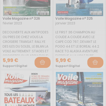
Voile Magazine n° 326
Voile Magazine n° 325
février 2023
janvier 2023
DECOUVERTE AUX ANTIPODES
LE FIRST 36 CHAMPION AU
OU PRES DE CHEZ VOUS LA
COUDE A COUDE AVEC LE
CROISIERE TRANSAT: RALLYE
CAPE COD 767, DEVANT LE
DES ILES DU SOLEIL, LE BILAN LA
POGO 44 ET LE BOREAL 44.2
VOILE AUTREMENT: STAGES ET
RACE TO ALASKA AVENTURE
CROISIERES CLUB ADRIATIQUE:
EXTREME A LA VOILE PURE
5,99 €
5,99 €
LA CROATIE EN FAMILLE
MINORQUE SEPT CALAS EN
DECALE: LA CROISIERE EN
SEPT JOURS EQUIPEMENT LES
Support Digital
Support Digital
FIGARO 3!
NOUVEAUTES A DECOUVRIR