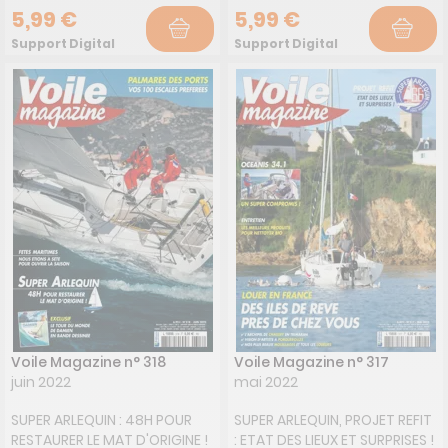
COMMENT CHOISIR VOS
CROISIERE SANS LIMITE
5,99 €
5,99 €
CORDAGES ? RUBI'S CUP : UNE
AVENTURE : LA TRANSAT DE ZAI
PREMIERE EDITION MEMORABLE
ZAI TOUS AU RAPPEL ! SPECIAL
Support Digital
Support Digital
OCCASION : DELPH 28, LE
DERIVEURS ET CATAS (TIWAL
CHARME 70's...
3R, HAPPY CAT, RS 500, RS CAT
16, NACRA 500, VIPER...)
Voile Magazine n° 318
Voile Magazine n° 317
juin 2022
mai 2022
SUPER ARLEQUIN : 48H POUR
SUPER ARLEQUIN, PROJET REFIT
RESTAURER LE MAT D'ORIGINE !
: ETAT DES LIEUX ET SURPRISES !