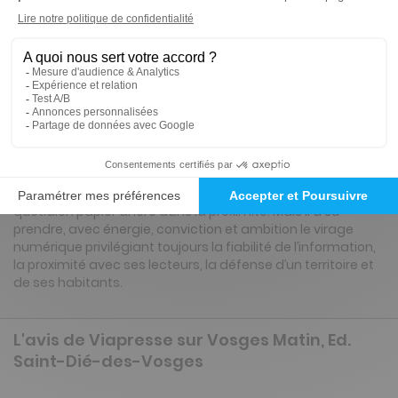
Renouvellement à date d’anniversaire
Présentation du magazine Vosges Matin,
Ed. Saint-Dié-des-Vosges
Vosges Matin, créé en 2009, du mariage de La Liberté de
l’Est et des éditions vosgiennes de
L’Est Républicain demeure aujourd’hui plus que jamais ce
quotidien papier ancré dans la proximité. Mais il a su
prendre, avec énergie, conviction et ambition le virage
numérique privilégiant toujours la fiabilité de l’information,
la proximité avec ses lecteurs, la défense d’un territoire et
de ses habitants.
L'avis de Viapresse sur Vosges Matin, Ed.
Saint-Dié-des-Vosges