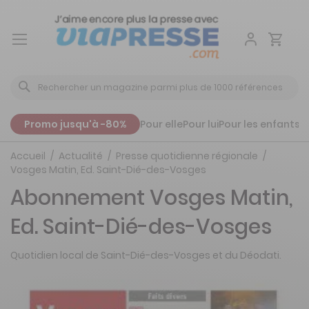
Aller
au
contenu
Promo jusqu'à -80%
Pour elle
Pour lui
Pour les enfants
P
Accueil
Actualité
Presse quotidienne régionale
Vosges Matin, Ed. Saint-Dié-des-Vosges
Abonnement Vosges Matin,
Ed. Saint-Dié-des-Vosges
Quotidien local de Saint-Dié-des-Vosges et du Déodati.