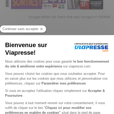
Vosges Matin, Ed. Saint-Dié-des-Vosges n° 260806
Je choisis un support
Papier
Je choisis une durée
-15%
Abonnement 1 an
359 n° • Papier + Web
450€
50
00
Tarif Kiosque :
530€
Tarif France métropolitaine