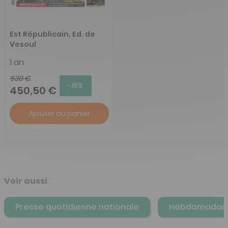
Est Républicain, Ed. de
Vesoul
1 an
530 €
-15%
450,50 €
Ajouter au panier
Voir aussi
:
Presse quotidienne nationale
Hebdomadair