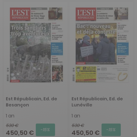
Est Républicain, Ed. de
Est Républicain, Ed. de
Besançon
Lunéville
1 an
1 an
530 €
530 €
-15%
-15%
450,50 €
450,50 €