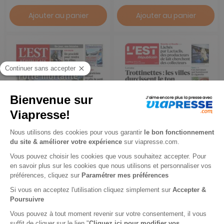
Ajouter au panier
Ajouter au panier
Est Républicain, Ed. de
Est Républicain, Ed. de
Montbéliard
Nancy
1 an
1 an