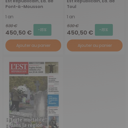
Est Républicain, Ed. de
Est Républicain, Ed. de
Pont-à -Mousson
Toul
1 an
1 an
530 €
530 €
-15%
-15%
450,50 €
450,50 €
Ajouter au panier
Ajouter au panier