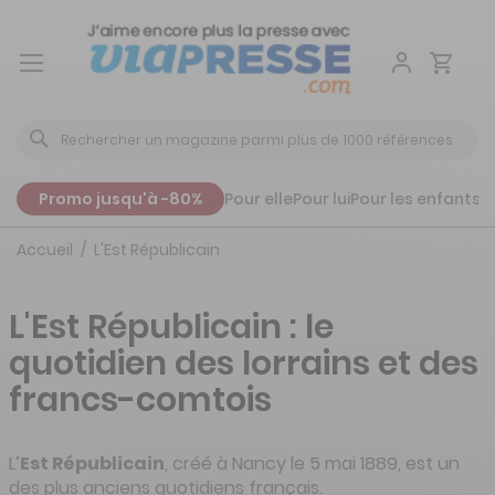
Aller
au
contenu
Promo jusqu'à -80%
Pour elle
Pour lui
Pour les enfants
P
Accueil
L'Est Républicain
L'Est Républicain : le
quotidien des lorrains et des
francs-comtois
L’
Est Républicain
, créé à Nancy le 5 mai 1889, est un
des plus anciens quotidiens français.