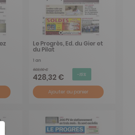
rez
Le Progrès, Ed. du Gier et
du Pilat
1 an
503,90 €
-15%
428,32 €
Ajouter au panier