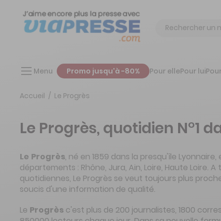
Chercher
Menu
Promo jusqu'à -80%
Pour elle
Pour lui
Pour
Accueil
Le Progrès
Le Progrès, quotidien N°1 d
Le
Progrès
, né en 1859 dans la presqu'île Lyonnaire, 
départements : Rhône, Jura, Ain, Loire, Haute Loire. A 
quotidiennes, Le Progrès se veut toujours plus proch
soucis d'une information de qualité.
Le
Progrès
c'est plus de 200 journalistes, 1800 corr
850000 lecteurs chaque jour. Dans sa nouvelle form