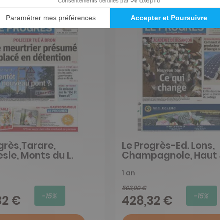
grès,Tarare,
Le Progrès-Ed. Lons,
esle, Monts du L.
Champagnole, Haut 
1 an
503,90 €
-15%
-15%
32 €
428,32 €