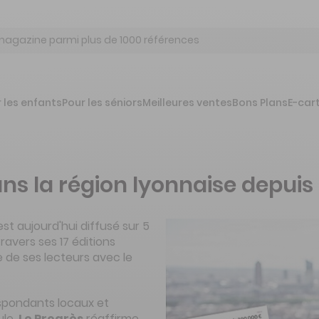
 les enfants
Pour les séniors
Meilleures ventes
Bons Plans
E-car
ans la région lyonnaise depuis
est aujourd'hui diffusé sur 5
travers ses 17 éditions
e de ses lecteurs avec le
espondants locaux et
ule,
Le Progrès
réaffirme