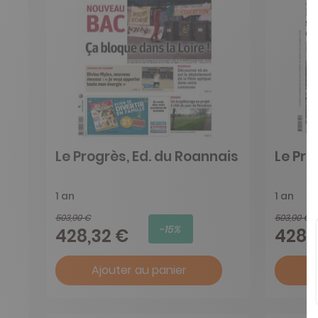
Le Progrès, Ed. du Roannais
Le Pro
1 an
1 an
503,90 €
503,90 €
-15%
428,32 €
428,
Ajouter au panier
A