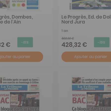
grès, Dombes,
Le Progrès, Ed. de Dol
e de l'Ain
Nord Jura
1 an
503,90 €
-15%
-15%
32 €
428,32 €
jouter au panier
Ajouter au panier