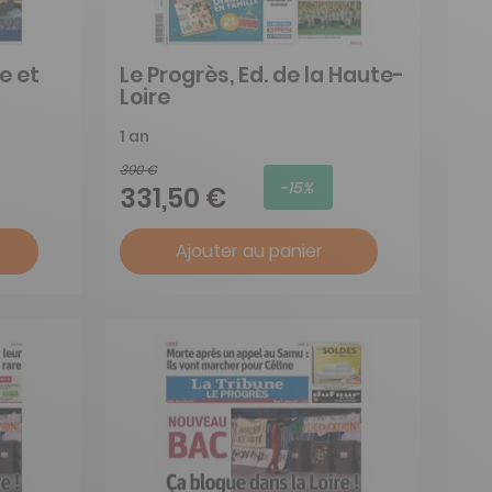
e et
Le Progrès, Ed. de la Haute-
Loire
1 an
390 €
-15%
331,50 €
Ajouter au panier