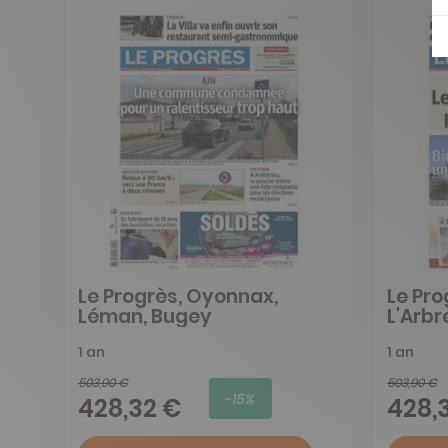
Le Progrès, Oyonnax,
Le Pro
Léman, Bugey
L'Arbr
1 an
1 an
503,90 €
503,90 €
-15%
428,32 €
428,