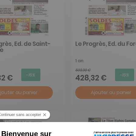
grès, Ed. de Saint-
Le Progrès, Ed. du Fo
ne
1 an
503,90 €
-15%
-15%
32 €
428,32 €
jouter au panier
Ajouter au panier