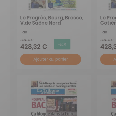
Le Progrès, Bourg, Bresse,
Le Pro
V.de Saône Nord
Côtièr
1 an
1 an
503,90 €
503,90 €
-15%
428,32 €
428,
Ajouter au panier
A