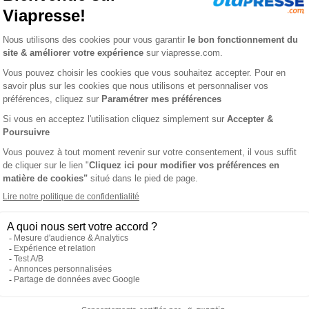
grès, Est Lyonnais
Le Progrès, Ouest
Lyonnais, Val de Saô
1 an
503,90 €
-15%
-15%
32 €
428,32 €
jouter au panier
Ajouter au panier