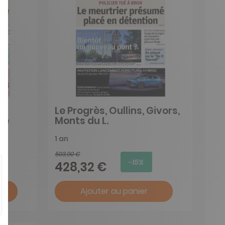
Le Progrès, Oullins, Givors,
ne
Monts du L.
1 an
503,90 €
-15%
428,32 €
Ajouter au panier