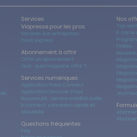
Services
Nos off
Top ven
Viapresse pour les pros
E-carte
Services aux entreprises
Program
Devis express
Fidèles
Abonnement à offrir
Nouveau
Offrir un abonnement
Magazin
Quiz : quel magazine offrir ?
Magazin
Magazin
Services numériques
Magazine
Application Press Connect
Magazine
Application Discover Press
 de
Journaux
Nouveauté : service mobilité audio
Formule
b.connect: connexion rapide et
sécurisée
Abonnem
Abonnem
Questions fréquentes
Faq