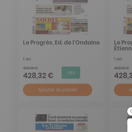
Le Progrès, Ed. de l'Ondaine
Le Pro
Étien
1 an
1 an
503,90 €
503,90 €
-15%
428,32 €
428,
Ajouter au panier
A