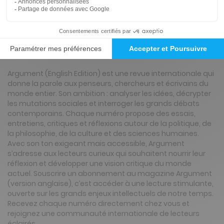
Présentation du magazine Argument
(version anglaise)
Argument (English Edition) est une revue internationale qui
donne la parole aux penseurs, chercheurs et écrivains du
monde entier. Son ambition : analyser les idées, décrypter
les mutations sociales et interroger les grands débats
contemporains. Chaque numéro propose des essais,
entretiens, critiques et réflexions autour de la politique, de
la philosophie, de la culture et des sciences humaines.
Avec son ton exigeant mais accessible, Argument
s’adresse aux lecteurs curieux qui souhaitent nourrir leur
réflexion et développer une vision critique du monde
actuel. Souscrire un abonnement au magazine Argument
(version anglaise), c’est accéder à une lecture stimulante,
ouverte sur les grands enjeux intellectuels de notre temps.
Recevez chaque numéro directement chez vous et
rejoignez une communauté internationale de lecteurs
éclairés.