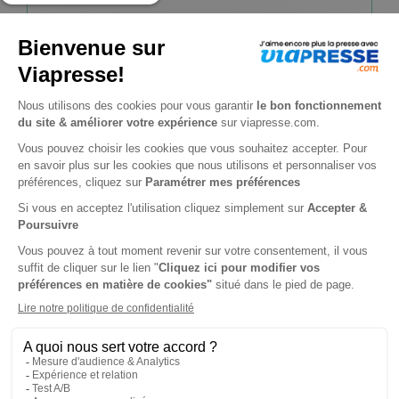
13€
60
00
Tarif Kiosque :
28€
Tarif France métropolitaine
Renouvellement à date d’anniversaire
-50%
Abonnement Durée libre
Digital
3€
50
00
Tarif Kiosque :
7€
Prix par n° pendant 6 mois, puis 4,50 € par n°
Tarif France métropolitaine
-29%
N° en cours
1 n° • Digital
5€
00
00
Tarif Kiosque :
7€
Tarif France métropolitaine