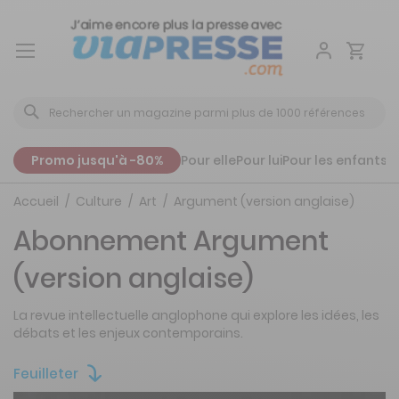
Aller
au
contenu
Promo jusqu'à -80%
Pour elle
Pour lui
Pour les enfants
P
Accueil
Culture
Art
Argument (version anglaise)
Abonnement Argument
(version anglaise)
La revue intellectuelle anglophone qui explore les idées, les
débats et les enjeux contemporains.
Feuilleter