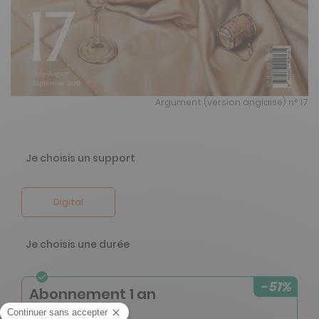
Argument (version anglaise) n° 17
Je choisis un support
Digital
Je choisis une durée
-51%
Abonnement 1 an
4 n° • Digital