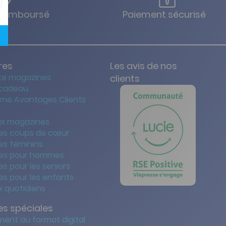
u remboursé
Paiement sécurisé
res
Les avis de nos
te magazines
clients
 cadeau
me Avantages Clients
x magazines
es coups de cœur
es féminins
es pour hommes
s pour les seniors
s pour les enfants
 quotidiens
s spéciales
ent au format digital