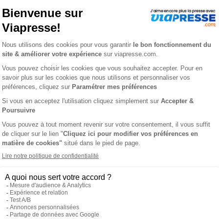
(S)
on, des galeries confidentielles aux plus grands musées du mond
res de l’histoire de l’art, les talents à suivre, les tendances à su
e monde en beauté et en perspective.