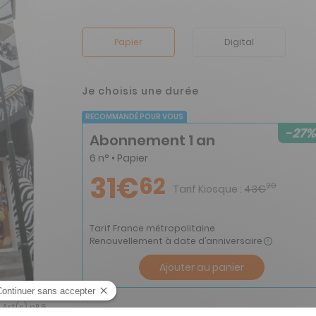
Papier
Digital
Je choisis une durée
RECOMMANDÉ POUR VOUS
-27%
Abonnement 1 an
6 n° • Papier
31€
62
20
Tarif Kiosque :
43€
Tarif France métropolitaine
Renouvellement à date d’anniversaire
Ajouter au panier
Art(s) n° 6