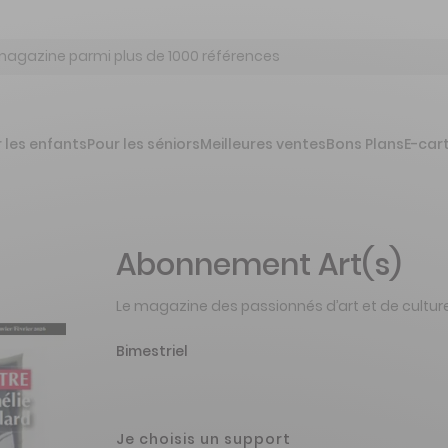
 les enfants
Pour les séniors
Meilleures ventes
Bons Plans
E-car
Abonnement Art(s)
Le magazine des passionnés d’art et de cultur
Bimestriel
Je choisis un support