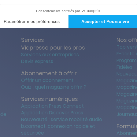
ties des prix les + bas
Satisfait o
Services
Nos off
Top ven
Viapresse pour les pros
E-carte
Services aux entreprises
Program
Devis express
Fidèles
Abonnement à offrir
Nouveau
Offrir un abonnement
Magazin
Quiz : quel magazine offrir ?
Magazin
Magazin
Services numériques
Magazine
Application Press Connect
Magazine
Application Discover Press
 de
Journaux
Nouveauté : service mobilité audio
Formule
b.connect: connexion rapide et
sécurisée
Abonnem