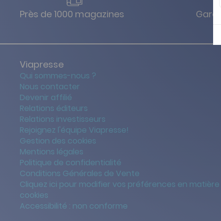
Près de 1000 magazines
Garan
Viapresse
Qui sommes-nous ?
Nous contacter
Devenir affilié
Relations éditeurs
Relations investisseurs
Rejoignez l'équipe Viapresse!
Gestion des cookies
Mentions légales
Politique de confidentialité
Conditions Générales de Vente
Cliquez ici pour modifier vos préférences en matière
cookies
Accessibilité : non conforme