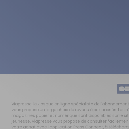
Viapresse, le kiosque en ligne spécialiste de l'abonnemen
vous propose un large choix de revues à prix cassés. Les 
magazines papier et numérique sont disponibles sur le s
jeunesse. Viapresse vous propose de consulter facilement 
votre achat avec l'application Press Connect, à télécharg