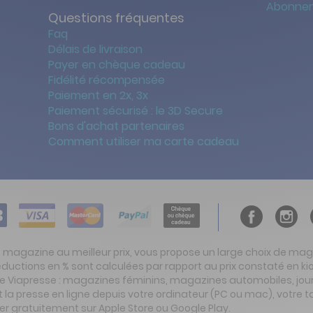
Abonnem
Questions fréquentes
Faq
Délais de livraison
Payer en chèque cadeau
Fidélité récompensée
Paiement en 2x, 3x
Paiement sécurisé : le 3D Secure
Bons d'achat partenaires
Comment utiliser ma carte cadeau
t magazine au meilleur prix, vous propose un large choix de ma
réductions en % sont calculées par rapport au prix constaté en
ite Viapresse : magazines féminins, magazines automobiles, jo
la presse en ligne depuis votre ordinateur (PC ou mac), votre t
er gratuitement sur Apple Store ou Google Play.