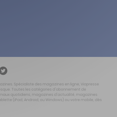
gazines. Spécialiste des magazines en ligne, Viapresse
 kiosque. Toutes les catégories d'abonnement de
urnaux quotidiens, magazines d'actualité, magazines
ablette (iPad, Android, ou Windows) ou votre mobile, dès