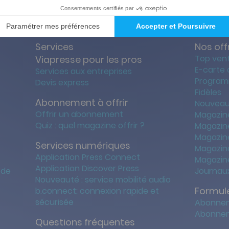
Services
Nos off
Top ven
Viapresse pour les pros
E-carte
Services aux entreprises
Program
Devis express
Fidèles
Abonnement à offrir
Nouveau
Offrir un abonnement
Magazin
Quiz : quel magazine offrir ?
Magazin
Magazin
Services numériques
Magazine
Application Press Connect
Magazine
Application Discover Press
 de
Journaux
Nouveauté : service mobilité audio
Formule
b.connect: connexion rapide et
sécurisée
Abonnem
Abonnem
Questions fréquentes