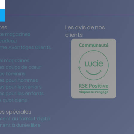
res
Les avis de nos
te magazines
clients
 cadeau
me Avantages Clients
x magazines
es coups de cœur
es féminins
es pour hommes
s pour les seniors
s pour les enfants
 quotidiens
s spéciales
ent au format digital
ent à durée libre