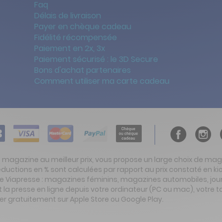
Faq
Délais de livraison
Payer en chèque cadeau
Fidélité récompensée
Paiement en 2x, 3x
Paiement sécurisé : le 3D Secure
Bons d'achat partenaires
Comment utiliser ma carte cadeau
t magazine au meilleur prix, vous propose un large choix de ma
réductions en % sont calculées par rapport au prix constaté en
ite Viapresse : magazines féminins, magazines automobiles, jo
la presse en ligne depuis votre ordinateur (PC ou mac), votre t
er gratuitement sur Apple Store ou Google Play.