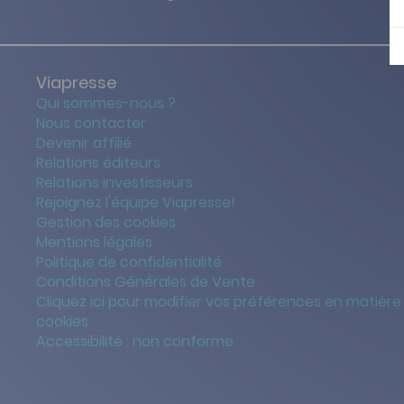
Viapresse
Qui sommes-nous ?
Nous contacter
Devenir affilié
Relations éditeurs
Relations investisseurs
Rejoignez l'équipe Viapresse!
Gestion des cookies
Mentions légales
Politique de confidentialité
Conditions Générales de Vente
Cliquez ici pour modifier vos préférences en matière
cookies
Accessibilité : non conforme