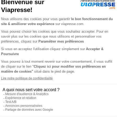
SS BTP
L'A
ties des prix les + bas
Satisfait o