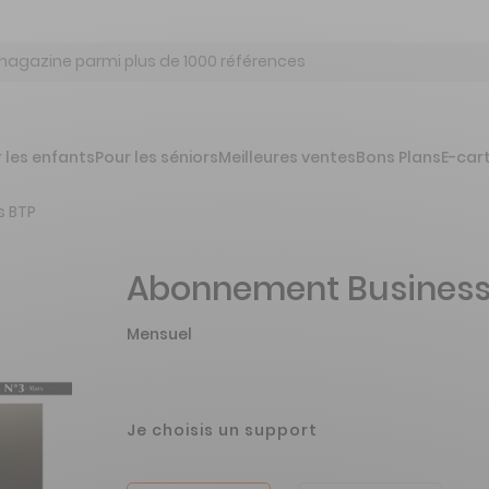
 les enfants
Pour les séniors
Meilleures ventes
Bons Plans
E-car
s BTP
Abonnement Business
Mensuel
Je choisis un support