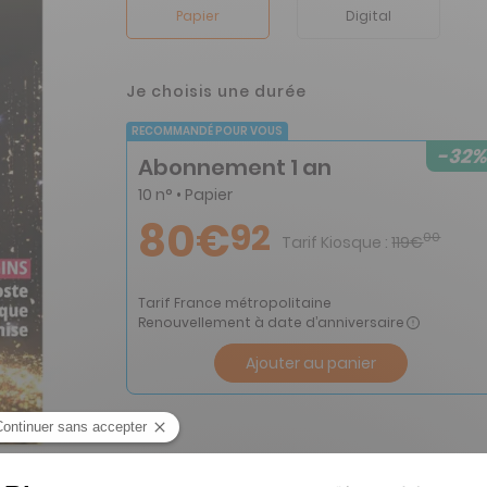
Papier
Digital
Je choisis une durée
RECOMMANDÉ POUR VOUS
-32%
Abonnement 1 an
10 n° • Papier
80€
92
00
Tarif Kiosque :
119€
Tarif France métropolitaine
Renouvellement à date d’anniversaire
Ajouter au panier
ss BTP n° 7