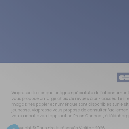
Viapresse, le kiosque en ligne spécialiste de l'abonnemen
vous propose un large choix de revues à prix cassés. Les 
magazines papier et numérique sont disponibles sur le s
jeunesse. Viapresse vous propose de consulter facilement 
votre achat avec l'application Press Connect, à télécharg
Copyright © Tous droits réservés Vialife - 2026.