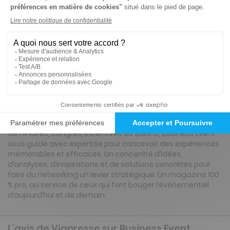
Présentation du magazine Business Event
Business Event, c’est le magazine de référence pour tous
les professionnels du tourisme d’affaires, de
l’événementiel et du MICE. À chaque numéro, retrouvez les
destinations phares, les lieux incontournables, les
tendances du secteur, les acteurs qui innovent et les
coulisses des grands événements. Qu’il s’agisse de
séminaires, congrès, incentives ou salons, Business Event
vous guide avec expertise pour concevoir des expériences
mémorables et efficaces. Un concentré d’idées,
d’analyses, d’inspirations et de solutions concrètes pour
faire du networking un levier stratégique. Un magazine 100
% pro, au service de ceux qui font bouger l’événementiel
d’aujourd’hui et de demain.
L'avis de Viapresse sur Business Event