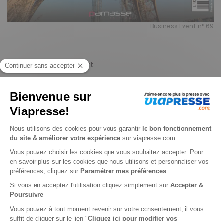
Business Event n° 69
Je choisis un support
Papier
Digital
Je choisis une durée
-16%
Abonnement 1 an
6 n° • Papier
24€
65
40
Tarif Kiosque :
29€
Tarif France métropolitaine
Renouvellement à date d’anniversaire