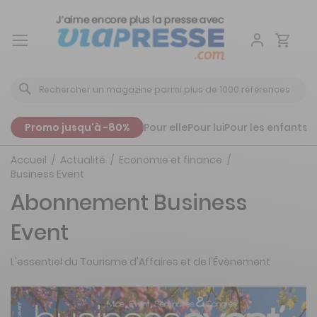
Aller
au
contenu
Promo jusqu'à -80%
Pour elle
Pour lui
Pour les enfants
P
Accueil
Actualité
Economie et finance
Business Event
Abonnement Business
Event
L'essentiel du Tourisme d'Affaires et de l'Évènement