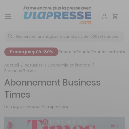
Aller
au
contenu
Promo jusqu'à -80%
Pour elle
Pour lui
Pour les enfants
P
Accueil
Actualité
Economie et finance
Business Times
Abonnement Business
Times
Le magazine pour Entreprendre