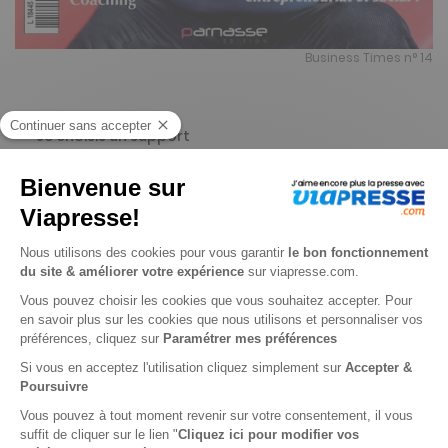
Business Times n° 14
Je choisis un support
Papier
Digital
Je choisis une durée
-50%
Abonnement 1 an
10 n° • Papier
24€
65
00
Tarif Kiosque :
49€
Tarif France métropolitaine