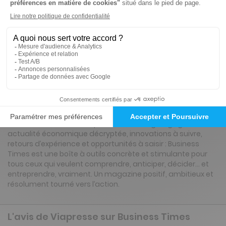
Renouvellement à date d’anniversaire
Présentation du magazine Business Times
Business Times, c’est le magazine de tous ceux qui font
bouger l’économie et n’attendent pas que ça tombe du
ciel. Créateurs, dirigeants, cadres dynamiques, repreneurs
ou investisseurs : chaque numéro vous inspire, vous alerte
et vous équipe pour réussir vos projets avec audace et
lucidité. Portraits d’entrepreneurs, stratégies gagnantes,
actualité économique décryptée, innovations à suivre,
retours d’expérience et opportunités à saisir : Business
Times est une boîte à outils concrète et stimulante pour
tous ceux qui veulent comprendre, anticiper, décider… et
entreprendre, vraiment. Un magazine positif, ambitieux et
résolument tourné vers l’action.
L'avis de Viapresse sur Business Times