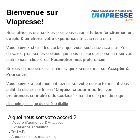
Je choisis un support
Papier
Je choisis une durée
-23%
Abonnement 1 an
6 n° • Papier
25€
50
00
Tarif Kiosque :
33€
Tarif France métropolitaine
Renouvellement à date d’anniversaire