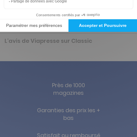
Présentation du magazine Classic
Aucune description.
L'avis de Viapresse sur Classic
Près de 1000
magazines
Garanties des prix les +
bas
Satisfait ou remboursé