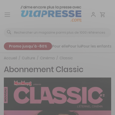
Aller
au
contenu
Promo jusqu'à -80%
Pour elle
Pour lui
Pour les enfants
P
Accueil
Culture
Cinéma
Classic
Abonnement Classic