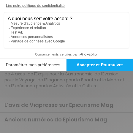
4€
90
Tarif France métropolitaine
Présentation du magazine Epicurisme Mag
Fondé en 2024 par Yanis Bargoin, un épicurien de nature
qui a souhaité mettre en avant le savoir-vivre à la
française, le City guide Epicurisme Mag se décline autour
de 4 axes : de l’Exquis pour la Gastronomie, de l’Evasion
pour le Voyage, de l’Elegance pour la Beauté et la Mode et
de l’Expérience pour les Activités et la Culture
L'avis de Viapresse sur Epicurisme Mag
Anciens numéros de Epicurisme Mag