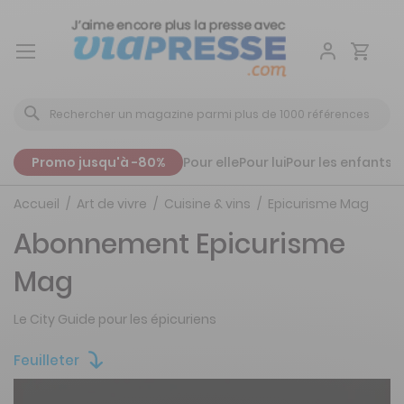
Aller
au
contenu
Promo jusqu'à -80%
Pour elle
Pour lui
Pour les enfants
P
Accueil
Art de vivre
Cuisine & vins
Epicurisme Mag
Abonnement Epicurisme
Mag
Le City Guide pour les épicuriens
Feuilleter