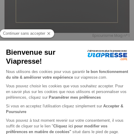
Epicurisme Mag n° 1
Je choisis un support
Digital
Je choisis une durée
N° en cours
1 n° • Digital