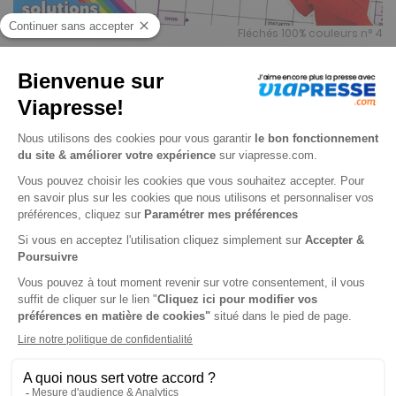
Fléchés 100% couleurs n° 4
Je choisis un support
Papier
Je choisis une durée
-22%
Abonnement 1 an
4 n° • Papier
18€
62
80
Tarif Kiosque :
23€
Tarif France métropolitaine
Renouvellement à date d’anniversaire