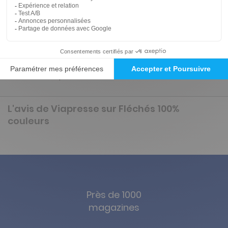
Présentation du magazine Fléchés 100%
couleurs
Aucune description.
L'avis de Viapresse sur Fléchés 100%
couleurs
Près de 1000
magazines