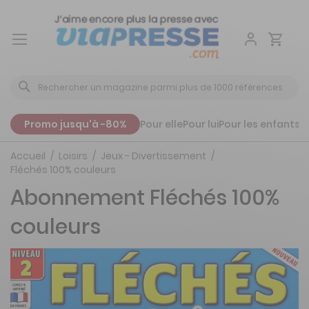
Aller
au
contenu
Promo jusqu'à -80%
Pour elle
Pour lui
Pour les enfants
P
Accueil
Loisirs
Jeux - Divertissement
Fléchés 100% couleurs
Abonnement Fléchés 100%
couleurs