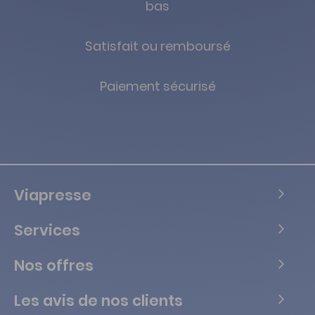
bas
Satisfait ou remboursé
Paiement sécurisé
Viapresse
Services
Nos offres
Les avis de nos clients