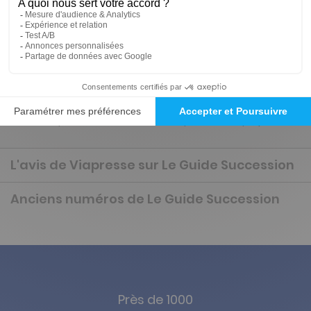
Tarif France métropolitaine
Présentation du magazine Le Guide
Succession
Tout comprendre de la succession pour bien la préparer.
L'avis de Viapresse sur Le Guide Succession
Anciens numéros de Le Guide Succession
Près de 1000