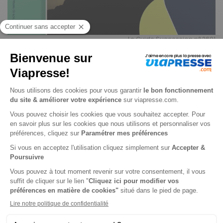
Le Guide Succession n° 2601
Je choisis un support
Digital
Je choisis une durée
N° en cours
1 n° • Digital
4€
99