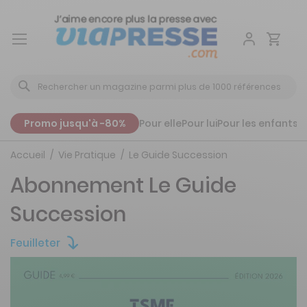
Aller
au
contenu
Promo jusqu'à -80%
Pour elle
Pour lui
Pour les enfants
P
Accueil
Vie Pratique
Le Guide Succession
Abonnement Le Guide
Succession
Feuilleter