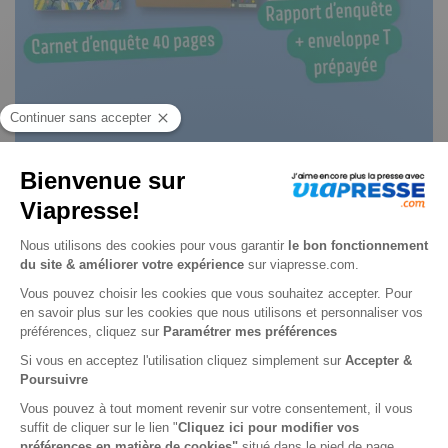
L'enquête par courrier n° 2608
Je choisis un support
Papier
Je choisis une durée
-35%
Abonnement 6 mois