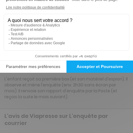
6 n° • Papier
97€
67
00
Tarif Kiosque :
150€
Tarif France métropolitaine
Renouvellement à date d’anniversaire
Présentation du magazine L'enquête par
courrier
L'enfant reçoit sa première box (et son matériel d'espion). Il
observe et mène l'enquête (env. 2h30 sans écran par
mois). Il renvoie son rapport d'enquête par la Poste (et
reçois la suite le mois suivant).
L'avis de Viapresse sur L'enquête par
courrier