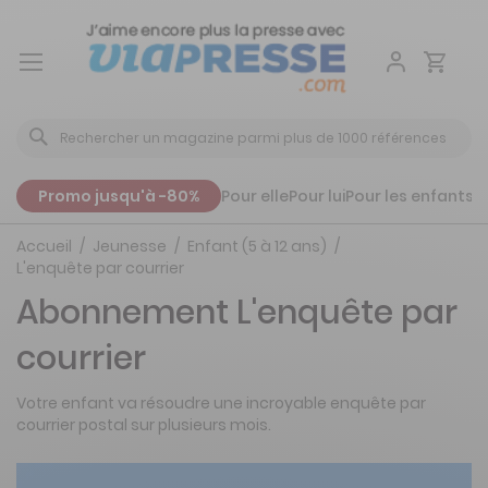
Aller
au
contenu
Promo jusqu'à -80%
Pour elle
Pour lui
Pour les enfants
P
Accueil
Jeunesse
Enfant (5 à 12 ans)
L'enquête par courrier
Abonnement L'enquête par
courrier
Votre enfant va résoudre une incroyable enquête par
courrier postal sur plusieurs mois.