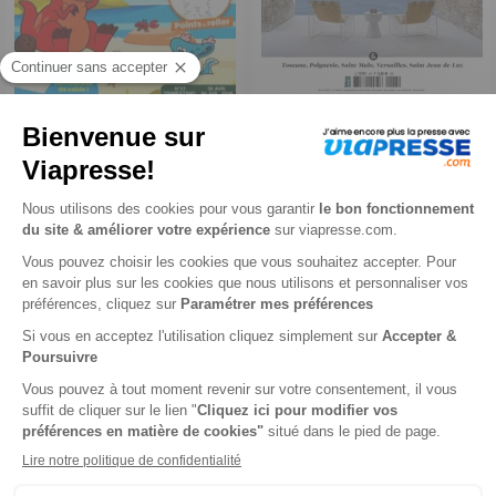
Dino Jeux
Hotel et Lodge
1 an
1 an
19,80 €
80,94 €
-25%
-58%
14,88 €
34,00 €
Ajouter au panier
Ajouter au panier
Près de 1000