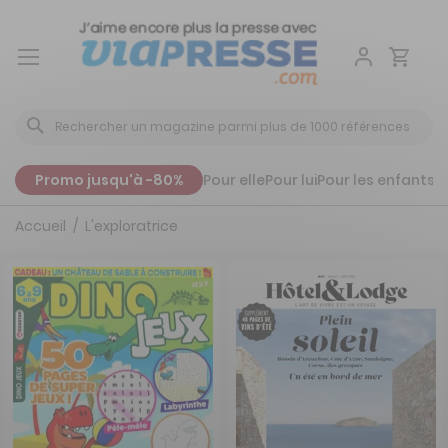
Aller
au
contenu
Promo jusqu'à -80%
Pour elle
Pour lui
Pour les enfants
P
Accueil
L'exploratrice