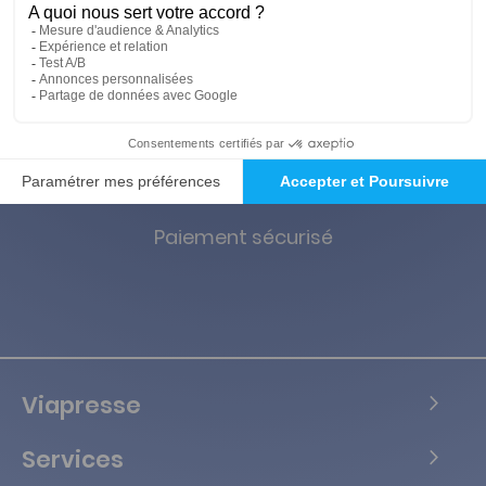
magazines
Garanties des prix les +
bas
Satisfait ou remboursé
Paiement sécurisé
Viapresse
Services