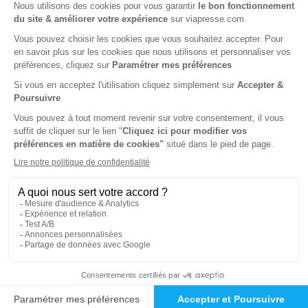
Près de 1000
magazines
Garanties des prix les +
bas
Satisfait ou remboursé
Paiement sécurisé