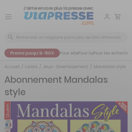
Aller
au
contenu
Promo jusqu'à -80%
Pour elle
Pour lui
Pour les enfants
P
Accueil
Loisirs
Jeux - Divertissement
Mandalas style
Abonnement Mandalas
style