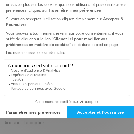
Papier
Je choisis une durée
-21%
Abonnement 1 an
4 n° • Papier
19€
47
80
Tarif Kiosque :
24€
Tarif France métropolitaine
Renouvellement à date d’anniversaire
Présentation du magazine Mandalas style
Aucune description.