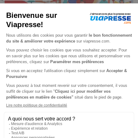
Mots à démêler Serenity n° 26
Je choisis un support
Papier
Je choisis une durée
-19%
Abonnement 1 an
4 n° • Papier
17€
77
00
Tarif Kiosque :
22€