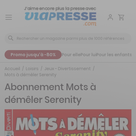
Aller
au
contenu
Promo jusqu'à -80%
Pour elle
Pour lui
Pour les enfants
P
Accueil
Loisirs
Jeux - Divertissement
Mots à démêler Serenity
Abonnement Mots à
démêler Serenity