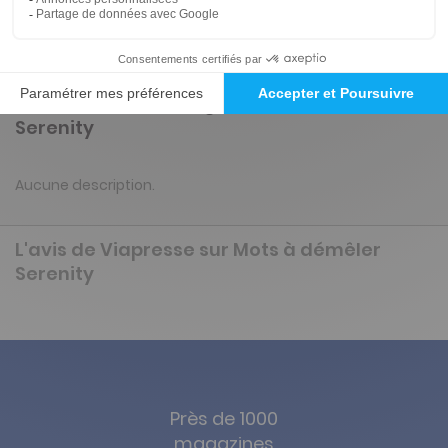
Tarif France métropolitaine
Renouvellement à date d’anniversaire
Présentation du magazine Mots à démêler
Serenity
Aucune description.
L'avis de Viapresse sur Mots à démêler
Serenity
Près de 1000
magazines