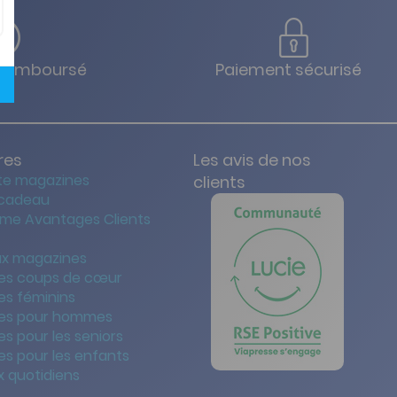
u remboursé
Paiement sécurisé
res
Les avis de nos
te magazines
clients
 cadeau
me Avantages Clients
x magazines
es coups de cœur
es féminins
es pour hommes
s pour les seniors
s pour les enfants
 quotidiens