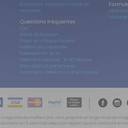
Formule
b.connect: connexion rapide et
sécurisée
Abonnem
Abonnem
Questions fréquentes
Faq
Délais de livraison
Payer en chèque cadeau
Fidélité récompensée
Paiement en 2x, 3x
Paiement sécurisé : le 3D Secure
Bons d'achat partenaires
Comment utiliser ma carte cadeau
t magazine au meilleur prix, vous propose un large choix de ma
réductions en % sont calculées par rapport au prix constaté en