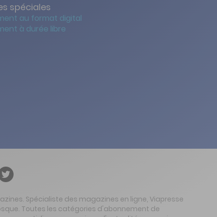
s spéciales
ent au format digital
ent à durée libre
gazines. Spécialiste des magazines en ligne, Viapresse
 kiosque. Toutes les catégories d'abonnement de