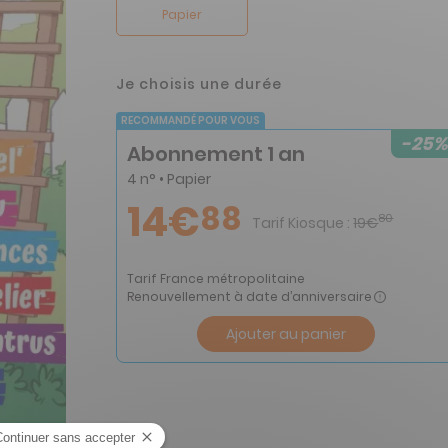
Papier
Je choisis une durée
RECOMMANDÉ POUR VOUS
-25%
Abonnement 1 an
4 n° • Papier
14€
88
80
Tarif Kiosque :
19€
Tarif France métropolitaine
Renouvellement à date d’anniversaire
Ajouter au panier