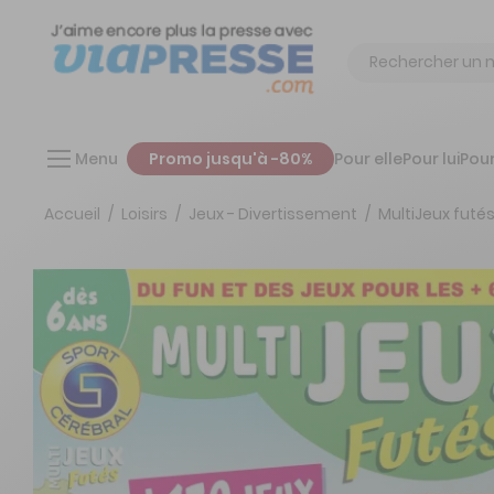
Chercher
Menu
Promo jusqu'à -80%
Pour elle
Pour lui
Pour
Accueil
Loisirs
Jeux - Divertissement
MultiJeux futé