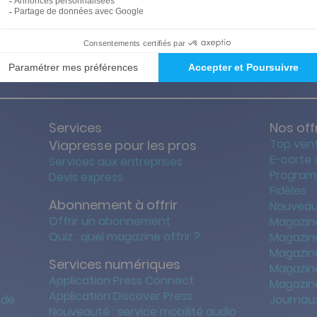
ties des prix les + bas
Satisfait o
Services
Nos off
Top ven
Viapresse pour les pros
E-carte
Services aux entreprises
Program
Devis express
Fidèles
Abonnement à offrir
Nouveau
Offrir un abonnement
Magazin
Quiz : quel magazine offrir ?
Magazin
Magazin
Services numériques
Magazine
Application Press Connect
Magazine
Application Discover Press
 de
Journaux
Nouveauté : service mobilité audio