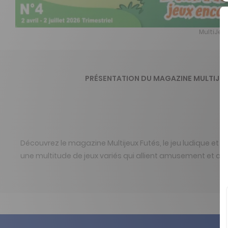
MultiJeux
PRÉSENTATION DU MAGAZINE MULTIJEU
Découvrez le magazine Multijeux Futés, le jeu ludique et é
une multitude de jeux variés qui allient amusement et app