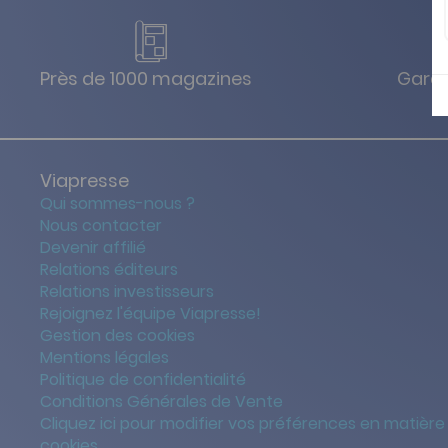
Près de 1000 magazines
Garan
Viapresse
Qui sommes-nous ?
Nous contacter
Devenir affilié
Relations éditeurs
Relations investisseurs
Rejoignez l'équipe Viapresse!
Gestion des cookies
Mentions légales
Politique de confidentialité
Conditions Générales de Vente
Cliquez ici pour modifier vos préférences en matière
cookies