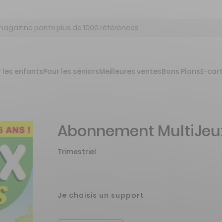
 les enfants
Pour les séniors
Meilleures ventes
Bons Plans
E-car
s
Abonnement MultiJeux
Trimestriel
Je choisis un support