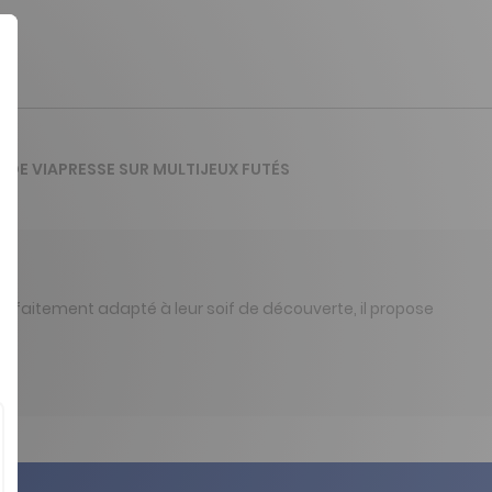
S DE VIAPRESSE SUR MULTIJEUX FUTÉS
Parfaitement adapté à leur soif de découverte, il propose