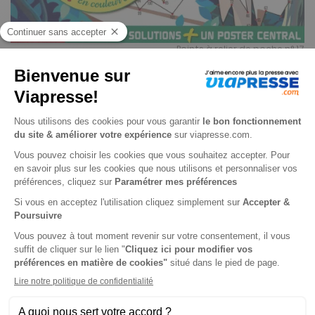
Points à relier de poche n° 17
Je choisis un support
Papier
Je choisis une durée
-21%
Abonnement 1 an
4 n° • Papier
18€
62
60
Tarif Kiosque :
23€
Tarif France métropolitaine