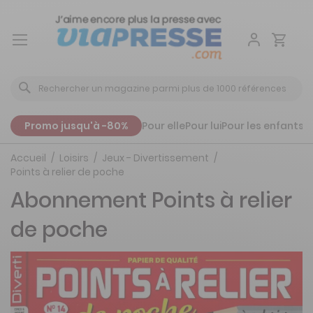
Aller
au
contenu
Promo jusqu'à -80%
Pour elle
Pour lui
Pour les enfants
P
Accueil
Loisirs
Jeux - Divertissement
Points à relier de poche
Abonnement Points à relier
de poche