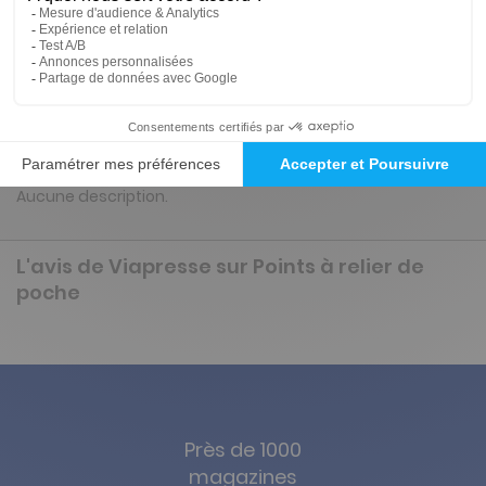
Renouvellement à date d’anniversaire
Présentation du magazine Points à relier de
poche
Aucune description.
L'avis de Viapresse sur Points à relier de
poche
Près de 1000
magazines