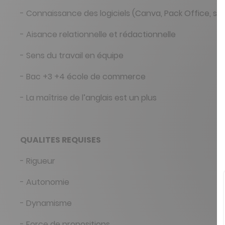
- Connaissance des logiciels (Canva, Pack Office, su
- Aisance relationnelle et rédactionnelle
- Sens du travail en équipe
- Bac +3 +4 école de commerce
- La maîtrise de l’anglais est un plus
QUALITES REQUISES
- Rigueur
- Autonomie
- Dynamisme
- Force de propositions