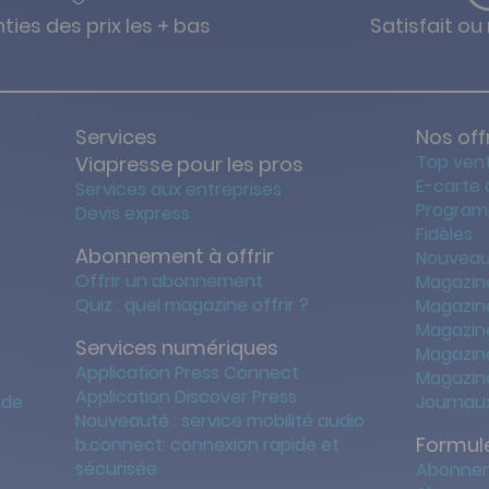
ties des prix les + bas
Satisfait o
Services
Nos off
Top ven
Viapresse pour les pros
E-carte
Services aux entreprises
Program
Devis express
Fidèles
Abonnement à offrir
Nouveau
Offrir un abonnement
Magazin
Quiz : quel magazine offrir ?
Magazin
Magazin
Services numériques
Magazine
Application Press Connect
Magazine
Application Discover Press
 de
Journaux
Nouveauté : service mobilité audio
Formule
b.connect: connexion rapide et
sécurisée
Abonnem