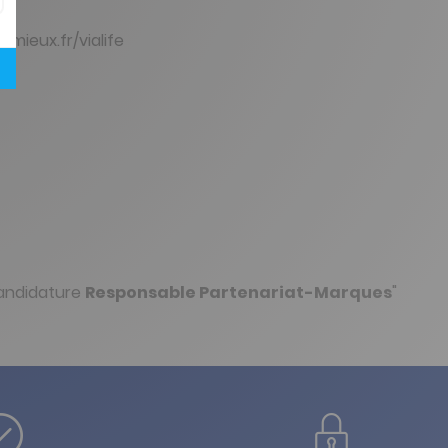
mieux.fr/vialife
candidature
Responsable Partenariat-Marques
"