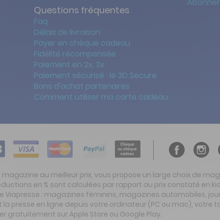
Abonnem
Questions fréquentes
Faq
Délais de livraison
Payer en chèque cadeau
Fidélité récompensée
Paiement en 2x, 3x
Paiement sécurisé : le 3D Secure
Bons d'achat partenaires
Comment utiliser ma carte cadeau
t magazine au meilleur prix, vous propose un large choix de ma
réductions en % sont calculées par rapport au prix constaté en
ite Viapresse : magazines féminins, magazines automobiles, jo
la presse en ligne depuis votre ordinateur (PC ou mac), votre t
er gratuitement sur Apple Store ou Google Play.