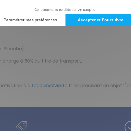
isez-mieux, se connecter à titre d'exemple sur economisez-
o Blanche)
n charge à 50% du titre de transport.
 motivation à à
fpaquin@vialife.fr
en précisant en objet : "