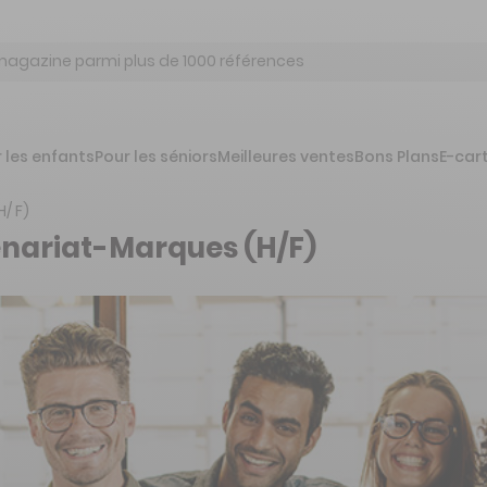
 les enfants
Pour les séniors
Meilleures ventes
Bons Plans
E-car
/ F)
nariat-Marques (H/F)