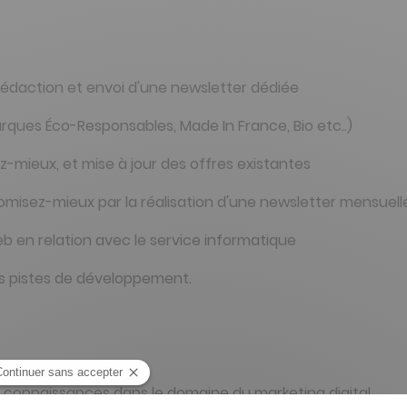
 rédaction et envoi d'une newsletter dédiée
rques Éco-Responsables, Made In France, Bio etc..)
-mieux, et mise à jour des offres existantes
conomisez-mieux par la réalisation d'une newsletter mensue
web en relation avec le service informatique
es pistes de développement.
connaissances dans le domaine du marketing digital