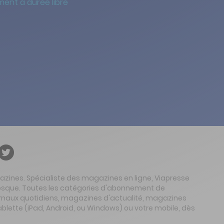
ent à durée libre
gazines. Spécialiste des magazines en ligne, Viapresse
 kiosque. Toutes les catégories d'abonnement de
urnaux quotidiens, magazines d'actualité, magazines
ablette (iPad, Android, ou Windows) ou votre mobile, dès