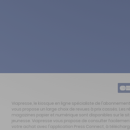
Viapresse, le kiosque en ligne spécialiste de l'abonnemen
vous propose un large choix de revues à prix cassés. Les 
magazines papier et numérique sont disponibles sur le s
jeunesse. Viapresse vous propose de consulter facilement 
votre achat avec l'application Press Connect, à télécharg