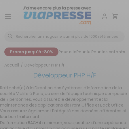
Aller
au
contenu
Promo jusqu'à -80%
Pour elle
Pour lui
Pour les enfants
P
Accueil
Développeur PHP H/F
Développeur PHP H/F
Rattaché(e) à la Direction des Systèmes d’Information de la
société Vialife à Paris, au sein de l’équipe technique composée
de 7 personnes, vous assurez le développement et la
maintenance des applications de Front Office et Back Office.
Vous assurez également l’intégrité des données afférentes et
leur bon traitement.
De formation BAC+4 minimum, vous justifiez d'une expérience
significative d'au moins 5 ans acquise sur un poste similaire et