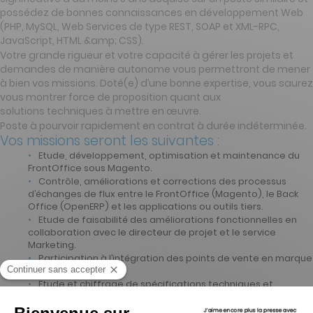
possédez de bonnes connaissances en développement Web
(PHP, MySQL, Web Services de type REST, SOAP et XML-RPC,
JavaScript, HTML &amp; CSS).
Votre grande rigueur et votre capacité à gérer les projets et
demandes de manière autonome vous permettront de mener
à bien vos missions. Doté(e) d’une bonne expertise, vous saurez
vous montrer force de proposition quant aux
solutions techniques à mettre en œuvre.
Poste à pourvoir rapidement en contrat à durée indéterminée.
Vos missions seront les suivantes :
Etude, développement, optimisation et maintenance du
FrontOffice sous Magento.
Contrôle, améliorations et corrections des processus
d’échanges de flux entre le FrontOffice (Magento), le Back
Office (OpenERP) et les applications ou outils tiers.
Etude de faisabilité des améliorations fonctionnelles en
collaboration avec le directeur de projet et le service
Marketing.
Participation à l’intégration des points de vente en marque
blanche ou grise.
Etude et chiffrage de spécifications techniques et
fonctionnelles.
Rédaction de la documentation technique relative aux