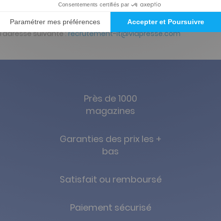
Faites sourire votre avenir ! Rejoignez Vialife !
Merci d’adresser vos curriculum vitae et lettre de motivation à
l’adresse suivante :
recrutement-it@viapresse.com
Près de 1000
magazines
Garanties des prix les +
bas
Satisfait ou remboursé
Paiement sécurisé