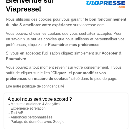
applications, services et projets.
Les prés-requis du Poste :
Vous maitrisez :
Le langage PHP et du Framework Zend
Les outils de contrôle de version tel que Git.
L’environnement Linux (Debian en particulier)
SQL : modélisation de bases de données et manipulation
de données
Les connaissances suivantes sont un plus :
Protocoles REST, SOAP et XML-RPC.
Magento et le modèle EAV.
Services Varnish, Apache et MySQL et de leur
configuration.
HTML et CSS.
D’autres langages de script tels que Python et Bash.
Vous êtes rigoureux(se) et méthodique.
Vous êtes force de proposition.
Vous faites preuve de disponibilité et vous appréciez le travail
en équipe.
Poste à pourvoir rapidement en contrat à durée indéterminée,
Paris intramuros. (Montmartre)