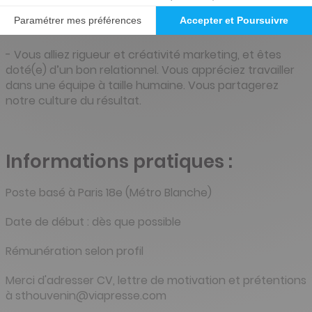
significative (2-3 ans minimum) en B2C. Vous maîtrisez
les canaux d’acquisition web et mobile.
-
Vous alliez rigueur et créativité marketing, et êtes
doté(e) d’un bon relationnel. Vous appréciez travailler
dans une équipe à taille humaine
. Vous partagerez
notre culture du résultat.
Informations pratiques :
Poste basé à Paris 18e (Métro Blanche)
Date de début : dès que possible
Rémunération selon profil
Merci d'adresser CV, lettre de motivation et prétentions
à sthouvenin@viapresse.com