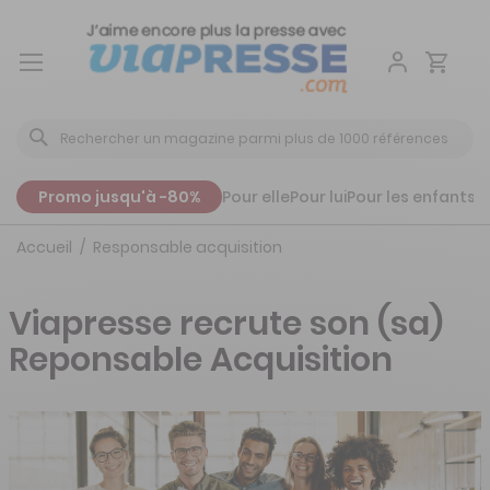
Aller
au
contenu
Promo jusqu'à -80%
Pour elle
Pour lui
Pour les enfants
P
Accueil
Responsable acquisition
Viapresse recrute son (sa)
Reponsable Acquisition