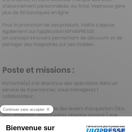
d'abonnement personnalisés. Au total, Viapresse gère
plus de 50 boutiques en ligne
Pour la promotion de ses produits, Vialife s'appuie
également sur l'application MYVIAPRESSE,
un concept innovant permettant de découvrir et de
partager des magazines sur ses mobiles.
Poste et missions :
Rattaché(e) à la directrice des opérations dans un
service de 6 personnes, vous managerez 1
collaborateur.
- Vous êtes responsable des leviers d’acquisition (SEA,
SEO, affiliation, retargueting, réseaux sociaux ) que
vous pilotez avec l'appui des prestataires.