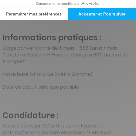
connaissances théoriques dans ce domaine et
souhaitez les mettre en pratique. .
Informations pratiques :
Stage conventionné de 6 mois - 555 Euros / mois -
Tickets restaurant – Prise en charge à 50% du titre de
transport.
Poste basé à Paris 18e (Métro Blanche)
Date de début : dès que possible
Candidature :
Merci d'adresser CV, lettre de motivation à
lpetrolo@viapresse.com
en précisant en objet :