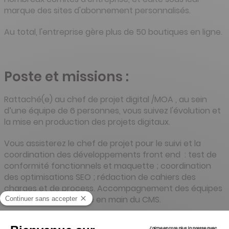
marque des sites d'abonnement personnalisés.
Au total, l'entreprise gère plus de 50 boutiques en ligne.
Poste et missions :
Rattaché(e) au chef de projet digital /MOA , au sein
d’une équipe de 6 personnes, vous suivez l'évolution et
la mise en production des projets digitaux.
Vous assisterez le chef de projet pour le suivi et la
coordination des développements front end : test de
conformité fonctionnels et maquette ; coordination
des optimisations SEO ; rédaction de cahiers des
charges et de process. Accompagnement des équipes
marketing pour la prise en main du CMS.
Vous serez amenené(e) à manipuler les outils suivants :