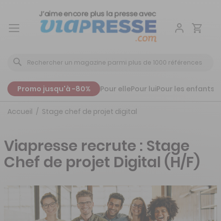
Aller
au
contenu
Promo jusqu'à -80%
Pour elle
Pour lui
Pour les enfants
P
Accueil
Stage chef de projet digital
Viapresse recrute : Stage
Chef de projet Digital (H/F)