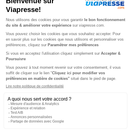
- Magento2
- AB Tasty
- One trust
- Suite Google
- Avis verifié
Profil :
Méthodique, organisé(e), curieux, vous êtes attiré par
l'innovation et les dimensions techniques du marketing
digital.
Bac +3/4/5, vous suivez une formation spécialisée le
domaine du marketing digital. Vous disposez déja de