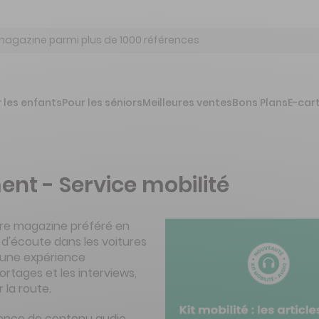
 les enfants
Pour les séniors
Meilleures ventes
Bons Plans
E-car
nt - Service mobilité
re magazine préféré en
 d'écoute dans les voitures
 une expérience
ortages et les interviews,
 la route.
ence de contenu audio