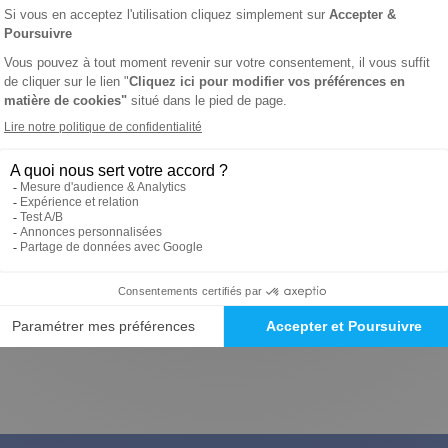
Abonnez-vous 
prix
Au moment de la souscripti
abonnement au magazine en
ou numérique, bénéficiez de
mobilité au tarif privilégié
seulement 0,49€ par mois a
par mois soit moins que le p
jour. Ce service est sans 
pourrez en demander la sus
moment depuis votre espace