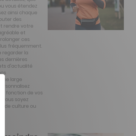
 ou vous étendez
sez ainsi chaque
outer des
t rendre votre
agréable et
prolonger ces
r plus fréquemment.
 regarder la
es dernières
ts d'actualité
mps
une large
personnalisez
en fonction de vos
e vous soyez
é, de culture ou