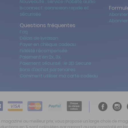
Nouveauté : service mobilité audio
Formule
b.connect: connexion rapide et
sécurisée
Abonnem
Abonnem
Questions fréquentes
Faq
Délais de livraison
Payer en chèque cadeau
Fidélité récompensée
Paiement en 2x, 3x
Paiement sécurisé : le 3D Secure
Bons d'achat partenaires
Comment utiliser ma carte cadeau
t magazine au meilleur prix, vous propose un large choix de ma
réductions en % sont calculées par rapport au prix constaté en