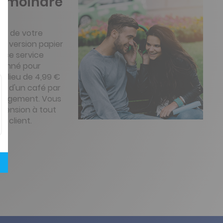
à moindre
on de votre
 version papier
 ce service
 Abonné pour
u lieu de 4,99 €
rix d'un café par
engagement. Vous
pension à tout
 client.