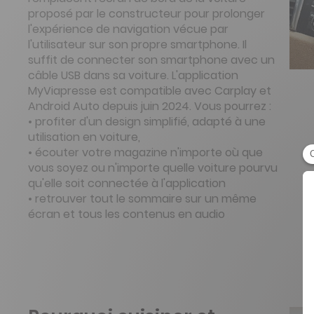
proposé par le constructeur pour prolonger
l'expérience de navigation vécue par
l'utilisateur sur son propre smartphone. Il
suffit de connecter son smartphone avec un
câble USB dans sa voiture. L'application
MyViapresse est compatible avec Carplay et
Android Auto depuis juin 2024. Vous pourrez :
• profiter d'un design simplifié, adapté à une
utilisation en voiture,
• écouter votre magazine n'importe où que
vous soyez ou n'importe quelle voiture pourvu
qu'elle soit connectée à l'application
• retrouver tout le sommaire sur un même
écran et tous les contenus en audio