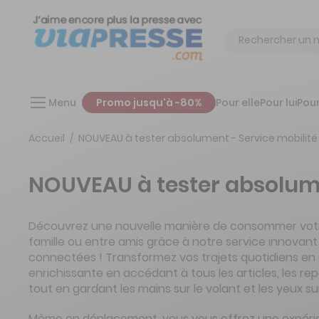
Chercher
Menu
Promo jusqu'à -80%
Pour elle
Pour lui
Pour
Accueil
NOUVEAU à tester absolument - Service mobilité
NOUVEAU à tester absolume
Découvrez une nouvelle manière de consommer vot
famille ou entre amis grâce à notre service innovant
connectées ! Transformez vos trajets quotidiens en
enrichissante en accédant à tous les articles, les rep
tout en gardant les mains sur le volant et les yeux sur
Même en déplacement, vous vous offrez une expéri