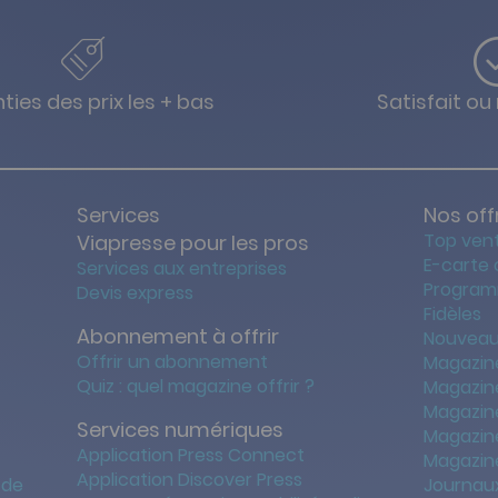
ties des prix les + bas
Satisfait o
Services
Nos off
Top ven
Viapresse pour les pros
E-carte
Services aux entreprises
Program
Devis express
Fidèles
Abonnement à offrir
Nouveau
Offrir un abonnement
Magazin
Quiz : quel magazine offrir ?
Magazin
Magazin
Services numériques
Magazine
Application Press Connect
Magazine
Application Discover Press
 de
Journaux