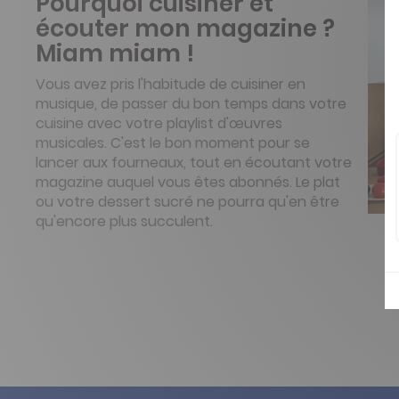
Pourquoi cuisiner et
écouter mon magazine ?
Miam miam !
Vous avez pris l'habitude de cuisiner en
musique, de passer du bon temps dans votre
cuisine avec votre playlist d'œuvres
musicales. C'est le bon moment pour se
lancer aux fourneaux, tout en écoutant votre
magazine auquel vous êtes abonnés. Le plat
ou votre dessert sucré ne pourra qu'en être
qu'encore plus succulent.