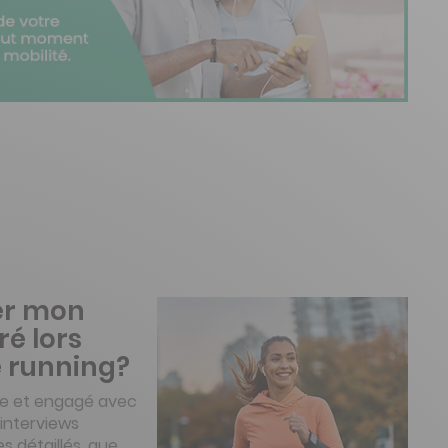
er mon
é lors
e running?
rte et engagé avec
 interviews
s détaillés, que