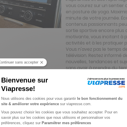
vous courez sur un sentier
en posture de yoga. Maximi
minute de votre journée. Éc
contenus passionnants peu
sortie sportive encore plus 
motivante, vous incitant à 
activités et à les pratique
Vous n'avez pas le temps de
télévision. Restez informé d
nouvelles, tendances et suje
sans avoir à prendre du te
supplémentaire. Accédez à 
sélection de magazines et 
votre expérience d'écoute 
intérêts et préférences, qu
passionné de sport, de sant
de style de vie.