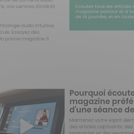
, vos centres d'intérêt,
hnologie audio intuitive,
icule. Essayez dès
c la presse magazine à
Pourquoi écout
magazine préfér
d'une séance d
Maintenez votre esprit ale
des articles captivants, des
inspirantes et des reportage