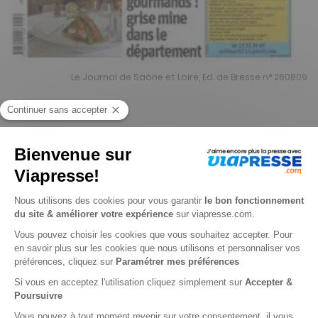
Le Journal de Saône et Loire, Ed. de Bresse n° 260809
Je choisis un support
Papier
Je choisis une durée
-15%
Abonnement 1 an
364 n° • Papier + Web (offre réservée aux particuliers)
428€
32
90
Tarif Kiosque :
503€