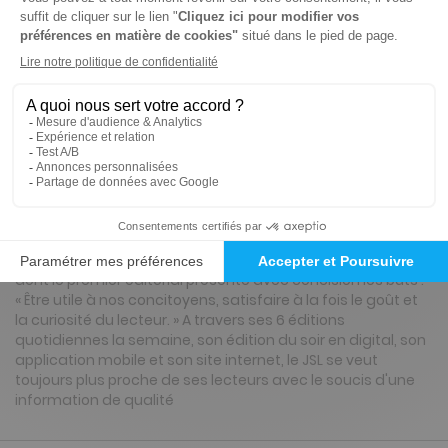
Tarif France métropolitaine
Renouvellement à date d’anniversaire
Présentation du magazine Le Journal de
Saône et Loire, Ed. de Bresse
Le Journal de Saône-et-Loire est paru pour la première fois
le 2 juillet 1826 à Mâcon. Alphonse de Lamartine appartient
au comité de patronage de cette publication nouvelle
dont le premier éditorial présente avec concision les buts :
« Être utile à nos concitoyens, satisfaire à la fois le goût et
la curiosité du lecteur. » A travers ses 6 éditions
quotidiennes la semaine, son édition du soir en digital, son
application mobile et son site internet, le JSL se veut
toujours plus proche de ses lecteurs avec le soucis d'une
information de qualité