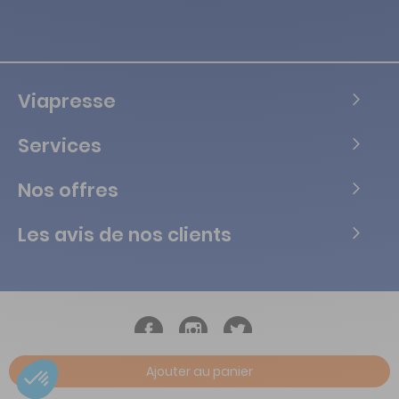
Viapresse
Services
Nos offres
Les avis de nos clients
Ajouter au panier
Copyright © Tous droits réservés Vialife - 2026.