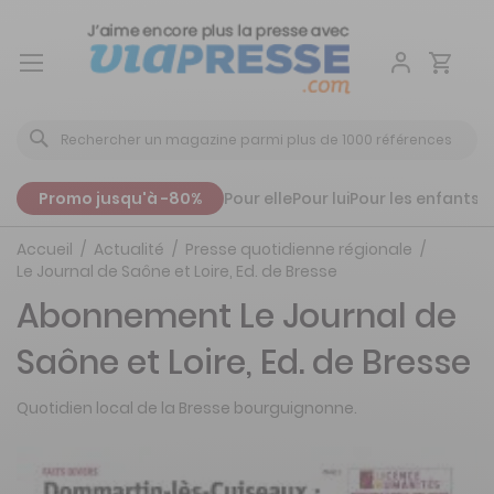
Aller
au
contenu
Promo jusqu'à -80%
Pour elle
Pour lui
Pour les enfants
P
Accueil
Actualité
Presse quotidienne régionale
Le Journal de Saône et Loire, Ed. de Bresse
Abonnement Le Journal de
Saône et Loire, Ed. de Bresse
Quotidien local de la Bresse bourguignonne.