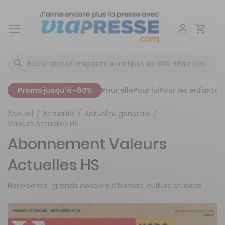
Aller
au
contenu
Promo jusqu'à -80%
Pour elle
Pour lui
Pour les enfants
P
Accueil
Actualité
Actualité générale
Valeurs Actuelles HS
Abonnement Valeurs
Actuelles HS
Hors-séries : grands dossiers d’histoire, culture et idées.