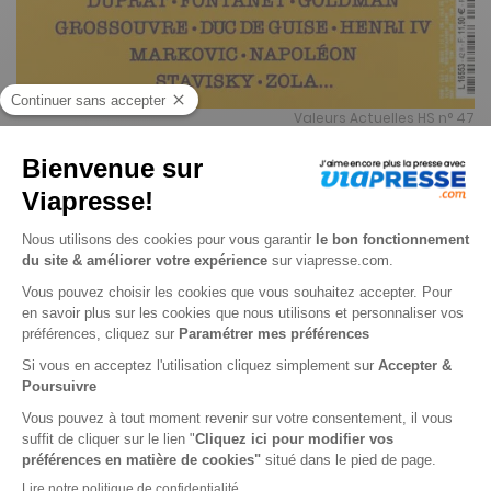
Valeurs Actuelles HS n° 47
Je choisis un support
Papier
Je choisis une durée
-57%
Abonnement 1 an
4 n° • Papier + 1 an d'abonnement à Valeurs actuelles
152€
15
40
Tarif Kiosque :
354€