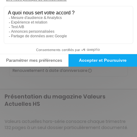
Tarif France métropolitaine
Renouvellement à date d’anniversaire
-47%
Abonnement 1 an
4 n° • Papier
25€
42
60
Tarif Kiosque :
47€
Tarif France métropolitaine
Renouvellement à date d’anniversaire
Présentation du magazine Valeurs
Actuelles HS
Valeurs actuelles hors-série consacre chaque trimestre
132 pages à un seul dossier particulièrement documenté.