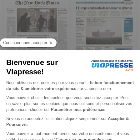
The New York Times
Le Monde Quotidien
International Edition
6 mois
1 an
702 €
1 206,40 €
-22%
-67%
463,25 €
339,99 €
Ajouter au panier
Ajouter au panier