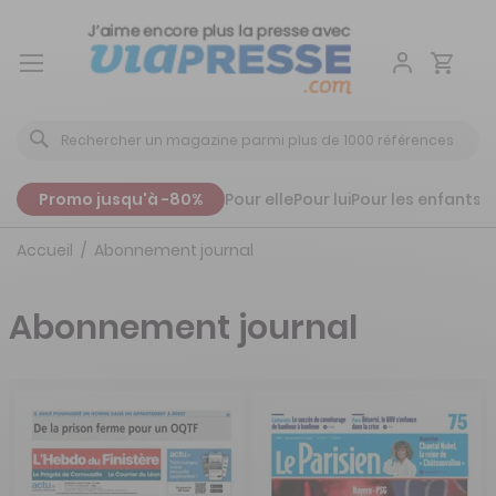
Aller
au
contenu
Promo jusqu'à -80%
Pour elle
Pour lui
Pour les enfants
P
Accueil
Abonnement journal
Abonnement journal