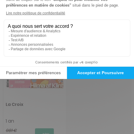
La Croix
1 an
981 €