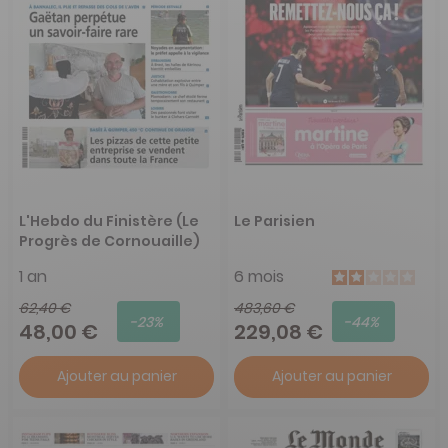
L'Hebdo du Finistère (Le
Le Parisien
Progrès de Cornouaille)
1 an
6 mois
62,40 €
483,60 €
-23%
-44%
48,00 €
229,08 €
Ajouter au panier
Ajouter au panier