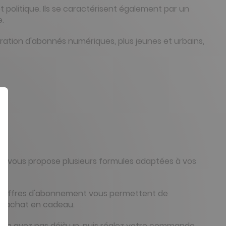
politique. Ils se caractérisent également par un
e.
ération d'abonnés numériques, plus jeunes et urbains,
me vous propose plusieurs formules adaptées à vos
Nos offres d'abonnement vous permettent de
s d'achat en cadeau.
n'en avez pas déjà un, puis réglez votre commande.