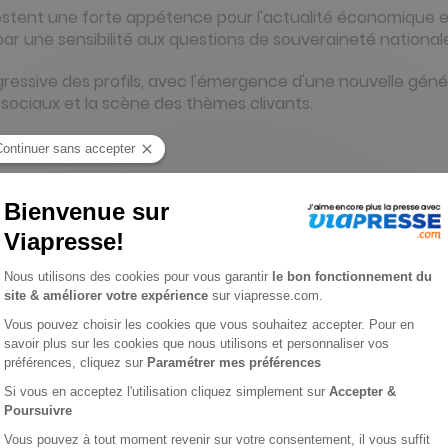
stent une forte appétence pour l'actualité économique et 
ar une sensibilité aux questions de souveraineté national
gressive des profils, avec l'émergence d'une nouvelle gén
 sociaux et la scène des thèmes clivants.
esse ?
ment Valeurs actuelles en quelques clics. Notre platefor
inées.
resse.com et sélectionnez la formule qui vous convient. 
rt au prix kiosque, avec la possibilité de recevoir des bon
re durée d'abonnement, créez votre compte client si vous 