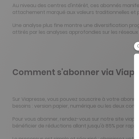
Au niveau des centres d'intérêt, ces abonnés manife
attachement marqué aux valeurs traditionnelles et p
Une analyse plus fine montre une diversification pro
attirés par les analyses approfondies sur les réseaux
Comment s'abonner via Viapr
Sur Viapresse, vous pouvez souscrire à votre abonne
besoins : version papier, numérique ou les deux comb
Pour vous abonner, rendez-vous sur notre site viap
bénéficier de réductions allant jusqu'à 85% par rappo
Le processus est simple et sécurisé : choisissez vot