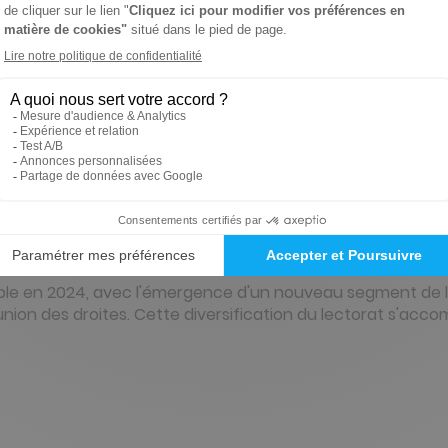
éléphone ou email pour vous accompagner dans votre souscr
eurs de VA ?
airement d'hommes âgés de 45 à 65 ans, issus des catégori
un fort intérêt pour les sujets politiques et économiques.
hique particulière : 40% résident en région parisienne, t
 se distinguent par leur engagement dans la vie civique et
ble en 2024, avec l'émergence d'un nouveau segment de le
'union des droites. Cette diversification du lectorat s'a