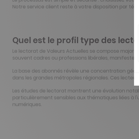
Notre service client reste à votre disposition par t
Quel est le profil type des lect
Le lectorat de Valeurs Actuelles se compose majorit
souvent cadres ou professions libérales, manifestent 
La base des abonnés révèle une concentration géograp
dans les grandes métropoles régionales. Ces lecteurs
Les études de lectorat montrent une évolution nota
particulièrement sensibles aux thématiques liées à l
numériques.