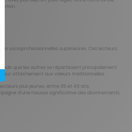
iption.
es socioprofessionnelles supérieures. Ces lecteurs,
andis que les autres se répartissent principalement
 leur attachement aux valeurs traditionnelles.
cteurs plus jeunes, entre 35 et 45 ans,
ccompagne d'une hausse significative des abonnements