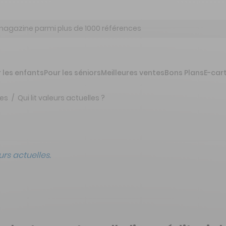
 les enfants
Pour les séniors
Meilleures ventes
Bons Plans
E-car
les
Qui lit valeurs actuelles ?
s actuelles.