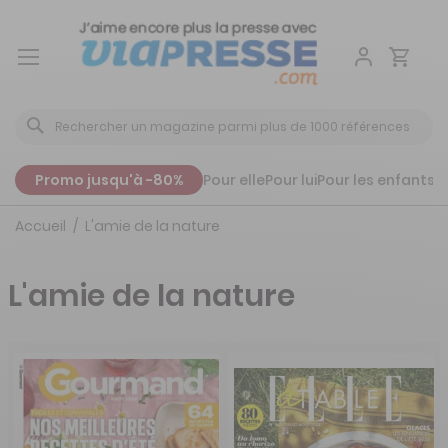
Aller
au
contenu
Promo jusqu'à -80%
Pour elle
Pour lui
Pour les enfants
P
Accueil
L'amie de la nature
L'amie de la nature