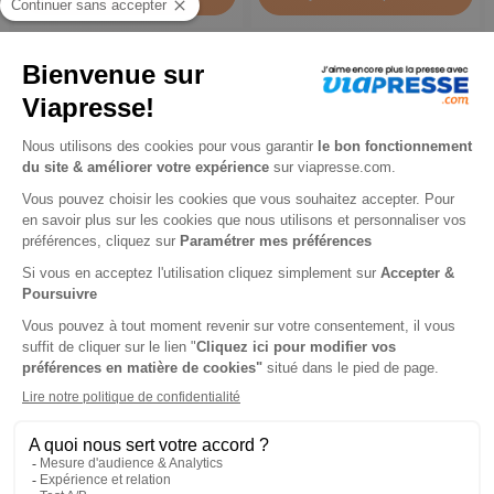
Maxi Cuisine
Régal
14 mois
1 an
34,60 €
33,60 €