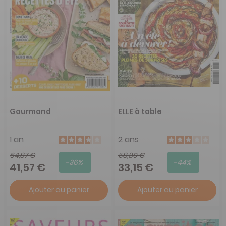
Gourmand
ELLE à table
1 an
2 ans
64,87 €
58,80 €
-36%
-44%
41,57 €
33,15 €
Ajouter au panier
Ajouter au panier