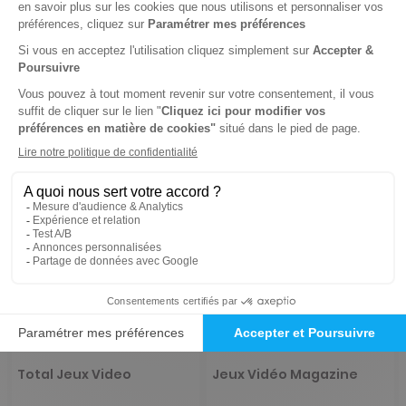
-30%
-29%
22,02 €
41,65 €
Ajouter au panier
Ajouter au panier
Total Jeux Video
Jeux Vidéo Magazine