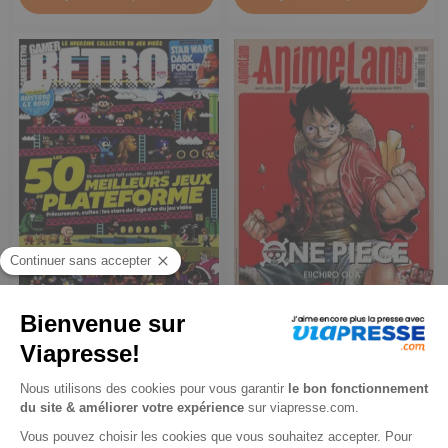
Video Gamer Retro
Animeland
1 an
1 an
31,60 €
59 €