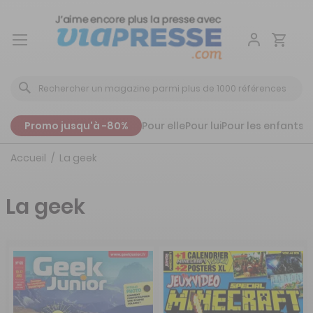
Aller
au
contenu
Promo jusqu'à -80%
Pour elle
Pour lui
Pour les enfants
P
Accueil
La geek
La geek