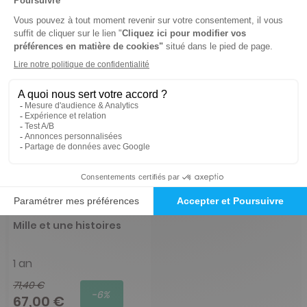
Mille et une histoires
1 an
71,40 €
-6%
67,00 €