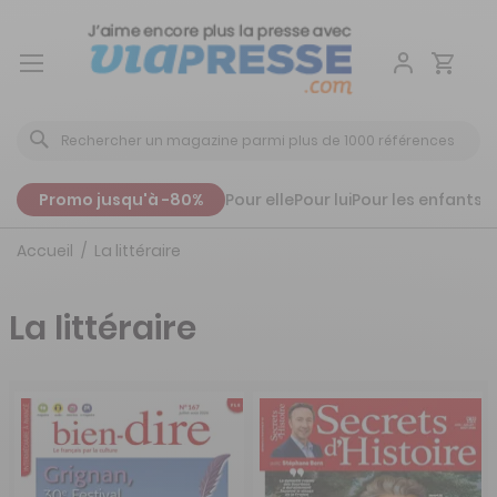
Aller
au
contenu
Promo jusqu'à -80%
Pour elle
Pour lui
Pour les enfants
P
Accueil
La littéraire
La littéraire