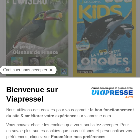
L'Oiseau Mag
National Geographic Kids
1 an
1 an
32 €
83,30 €
-15%
-6%
27,20 €
78,00 €
Ajouter au panier
Ajouter au panier