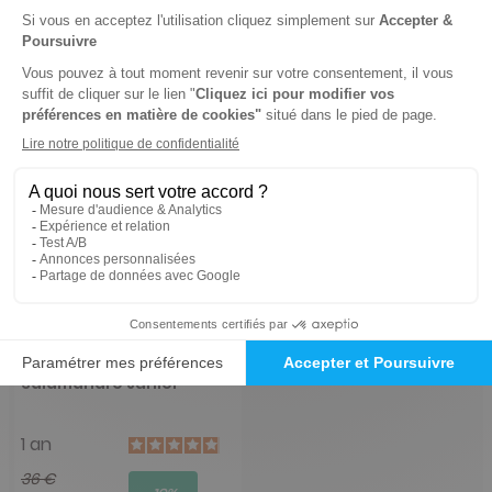
Salamandre Junior
1 an
36 €