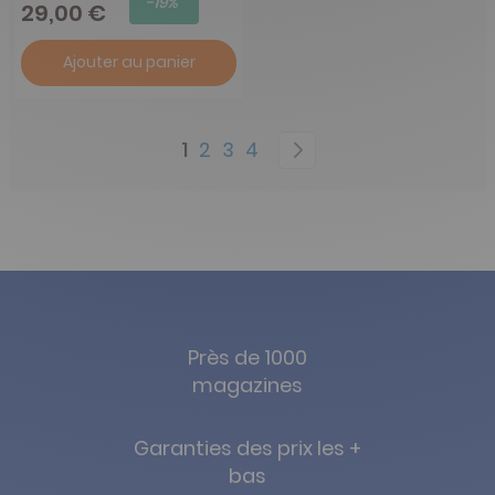
-19%
29,00 €
Ajouter au panier
Page
You're currently reading page
Page
Page
Page
Page
Suivant
1
2
3
4
Près de 1000
magazines
Garanties des prix les +
bas