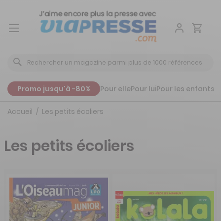
Aller
au
contenu
Promo jusqu'à -80%
Pour elle
Pour lui
Pour les enfants
P
Accueil
Les petits écoliers
Les petits écoliers