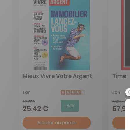
Mieux Vivre Votre Argent
Time
1 an
1 an
53,90 €
130,90 €
-53%
25,42 €
67,9
Ajouter au panier
A