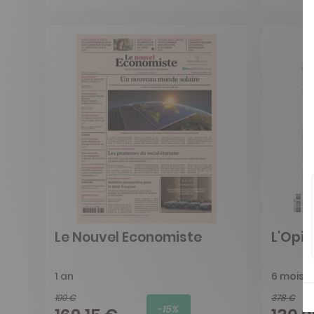
Le Nouvel Economiste
L'Opin
1 an
6 mois
199 €
378 €
-15%