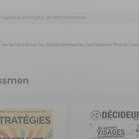
 les enfants
Pour les séniors
Meilleures ventes
Bons Plans
E-car
essmen