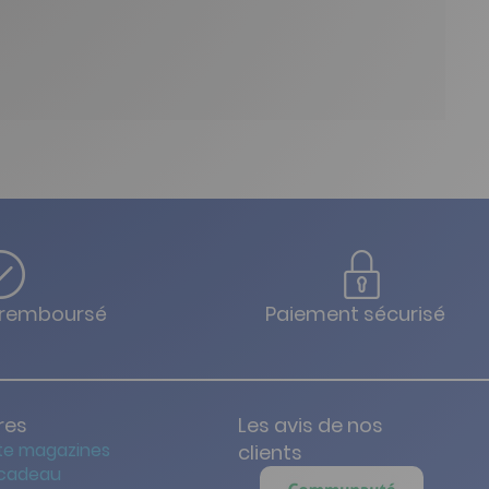
u remboursé
Paiement sécurisé
res
Les avis de nos
te magazines
clients
 cadeau