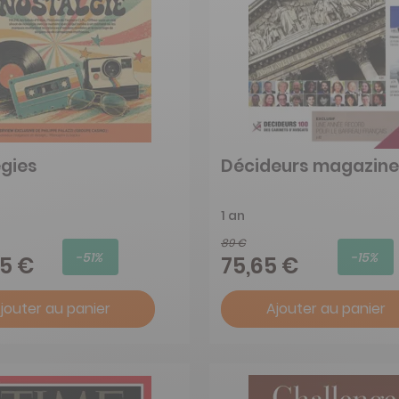
égies
Décideurs magazine
1 an
89 €
-51%
-15%
75 €
75,65 €
jouter au panier
Ajouter au panier