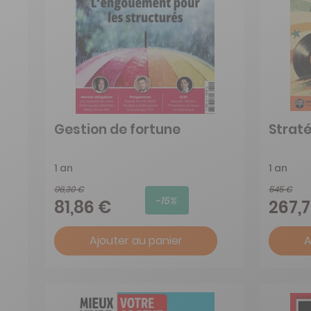
Gestion de fortune
Strat
1 an
1 an
96,30 €
545 €
-15%
81,86 €
267,
Ajouter au panier
A