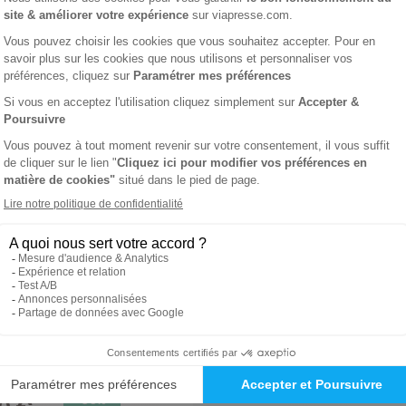
ion
-65%