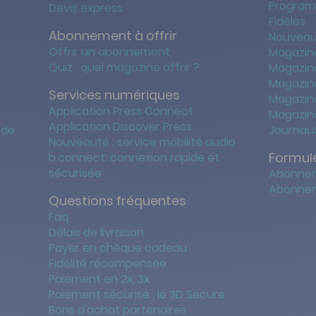
Program
Devis express
Fidèles
Abonnement à offrir
Nouveau
Offrir un abonnement
Magazin
Quiz : quel magazine offrir ?
Magazin
Magazin
Services numériques
Magazine
Application Press Connect
Magazine
Application Discover Press
 de
Journaux
Nouveauté : service mobilité audio
Formule
b.connect: connexion rapide et
sécurisée
Abonnem
Abonnem
Questions fréquentes
Faq
Délais de livraison
Payer en chèque cadeau
Fidélité récompensée
Paiement en 2x, 3x
Paiement sécurisé : le 3D Secure
Bons d'achat partenaires