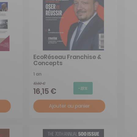
EcoRéseau Franchise &
Concepts
1 an
19,60 €
-18%
16,15 €
Ajouter au panier