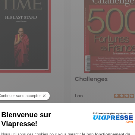
Challenges
1 an
211,20 €
-48%
-72%
6 €
58,65 €
jouter au panier
Ajouter au panier