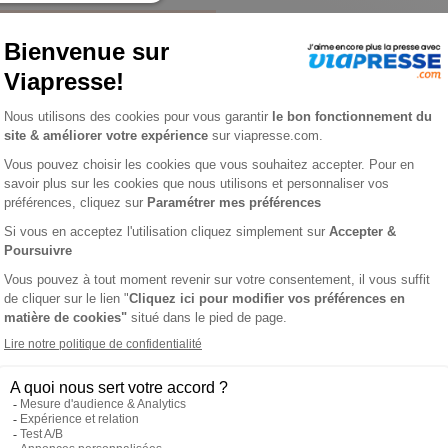
Les articles de vo
en version audio
Si vous avez souscrit à l’opti
de votre abonnement aux 
écoutez-les en audio. C’est
profiter de vos contenus pr
déplacement, dans les tran
vos séances de sport ou bi
votre voiture connectée. T
chaque moment en temps de
écran, grâce à cette foncti
lecture vocale intégrée. Voi
façon de vire l’info, les enqu
portraits… de vivre votre pas
cation Press