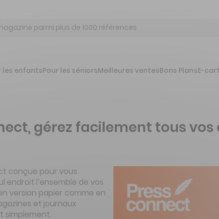
 les enfants
Pour les séniors
Meilleures ventes
Bons Plans
E-car
nnect, gérez facilement tous v
ect conçue pour vous
ul endroit l’ensemble de vos
 en version papier comme en
agazines et journaux
out simplement.