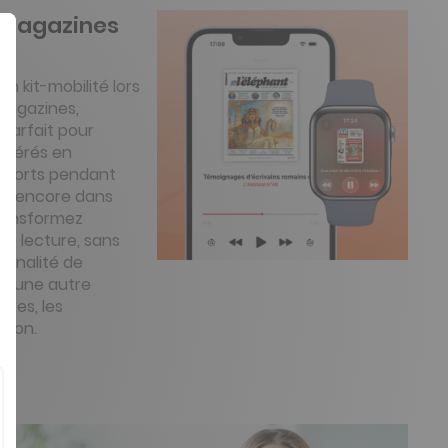
s magazines
on kit-mobilité lors
magazines,
 parfait pour
éférés en
sports pendant
en encore dans
ransformez
 lecture, sans
onnalité de
là une autre
êtes, les
sion.