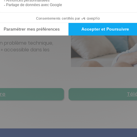
elle et/ou auditive de vos
on de vos abonnements,
préférés vous
un problème technique,
 » accessible dans les
ore
Tél