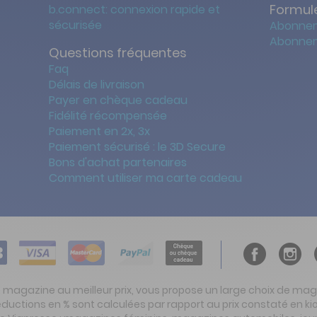
Formule
b.connect: connexion rapide et
sécurisée
Abonnem
Abonnem
Questions fréquentes
Faq
Délais de livraison
Payer en chèque cadeau
Fidélité récompensée
Paiement en 2x, 3x
Paiement sécurisé : le 3D Secure
Bons d'achat partenaires
Comment utiliser ma carte cadeau
t magazine au meilleur prix, vous propose un large choix de ma
réductions en % sont calculées par rapport au prix constaté en