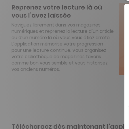
Reprenez votre lecture là où
vous l’avez laissée
Naviguez librement dans vos magazines
numériques et reprenez la lecture d’un article
ou d’un numéro là où vous vous étiez arrêté.
L’application mémorise votre progression
pour une lecture continue. Vous organisez
votre bibliothèque de magazines favoris
comme bon vous semble et vous historisez
vos anciens numéros.
Téléchargez dès maintenant l’appli