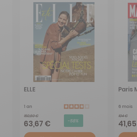
ELLE
Paris
1 an
6 mois
150,80 €
104 €
-58%
63,67 €
41,65