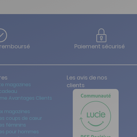
u remboursé
Paiement sécurisé
res
Les avis de nos
te magazines
clients
 cadeau
me Avantages Clients
x magazines
es coups de cœur
es féminins
es pour hommes