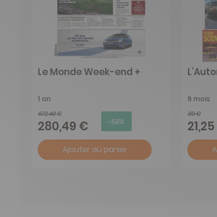
Le Monde Week-end +
L'Aut
1 an
6 mois
672,40 €
39 €
-58%
280,49 €
21,25
Ajouter au panier
A