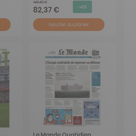
140,40 €
-41%
82,37 €
Ajouter au panier
Le Monde Quotidien