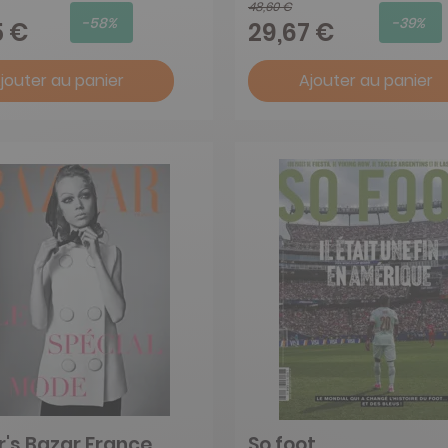
48,60 €
-58%
-39%
5 €
29,67 €
jouter au panier
Ajouter au panier
's Bazar France
So foot