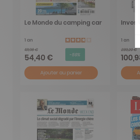
Le Monde du camping car
Invest
1 an
1 an
131,98 €
239,20 €
-59%
54,40 €
100,
Ajouter au panier
A