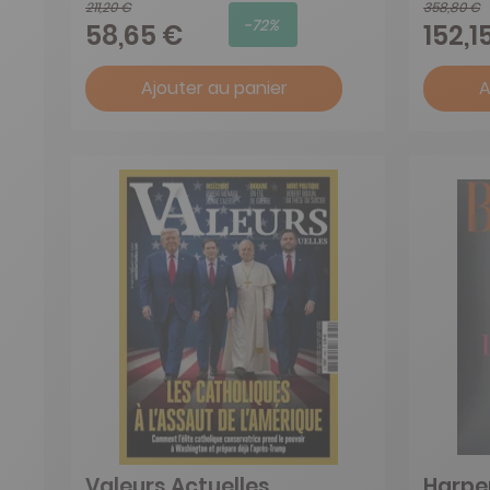
211,20 €
358,80 €
-72%
58,65 €
152,1
Ajouter au panier
A
Valeurs Actuelles
Harper