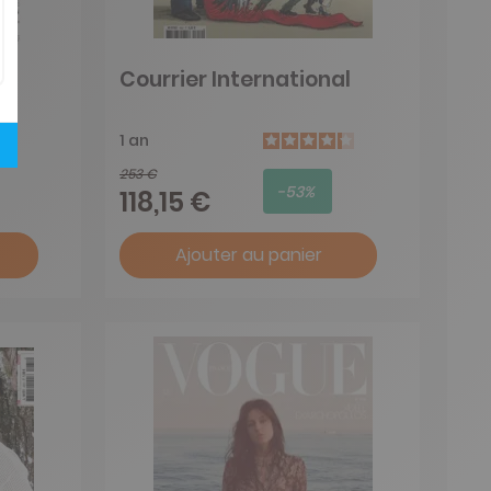
Courrier International
1 an
253 €
-53%
118,15 €
Ajouter au panier