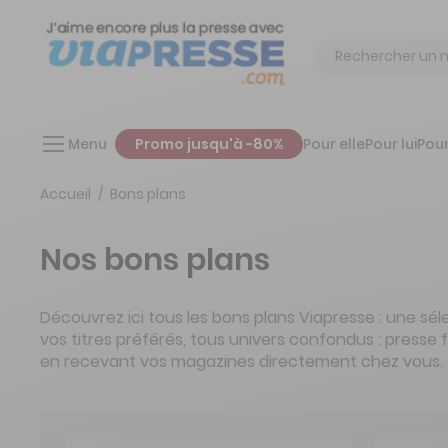
Chercher
Menu
Promo jusqu'à -80%
Pour elle
Pour lui
Pour
Accueil
Bons plans
Nos bons plans
Découvrez ici tous les bons plans Viapresse : une sé
vos titres préférés, tous univers confondus : presse 
en recevant vos magazines directement chez vous.