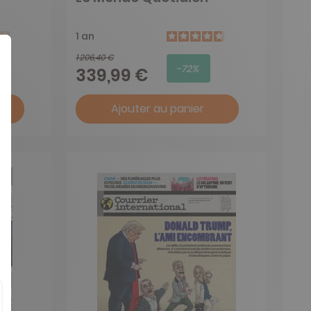
1 an
1 206,40 €
-72%
339,99 €
Ajouter au panier