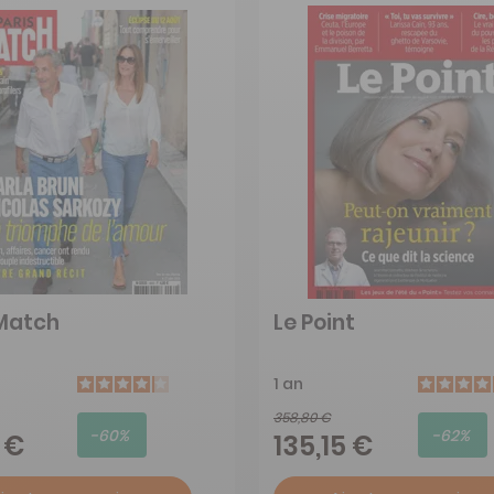
 Match
Le Point
1 an
358,80 €
-60%
-62%
 €
135,15 €