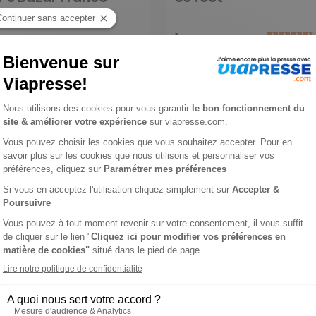
1 an
55 €
-69%
-29%
 €
39,00 €
jouter au panier
Ajouter au panier