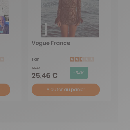
Vogue France
1 an
55 €
-54%
25,46 €
Ajouter au panier