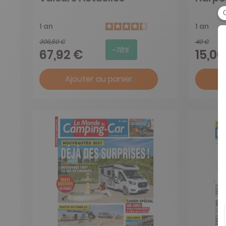
1 an
1 an
306,80 €
49 €
-78%
67,92 €
15,00
Ajouter au panier
A