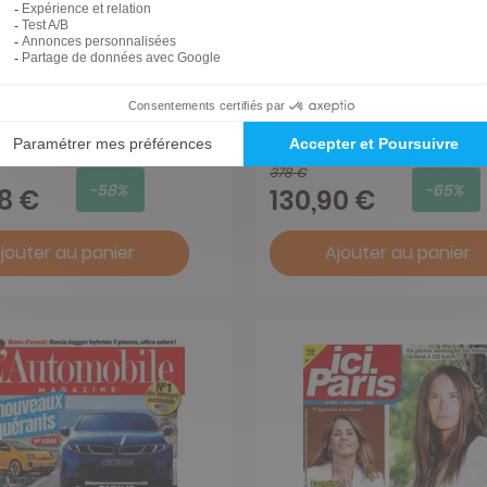
ir
L'Opinion
6 mois
378 €
-58%
-65%
98 €
130,90 €
jouter au panier
Ajouter au panier