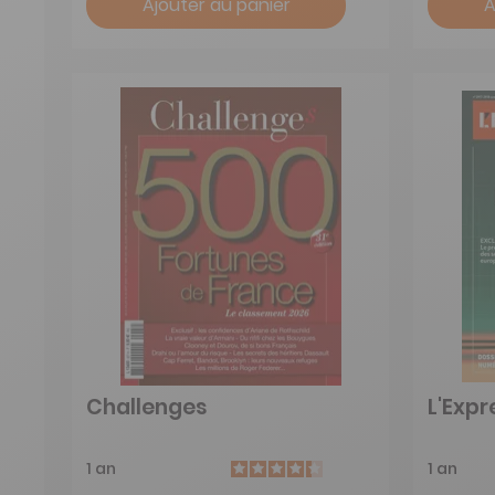
Ajouter au panier
A
Challenges
L'Expr
1 an
1 an