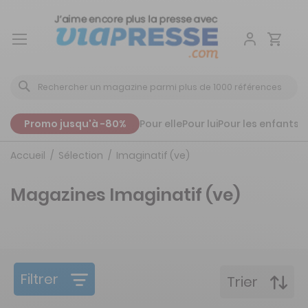
Aller
au
contenu
Promo jusqu'à -80%
Pour elle
Pour lui
Pour les enfants
P
Accueil
Sélection
Imaginatif (ve)
Magazines Imaginatif (ve)
Filtrer
Trier