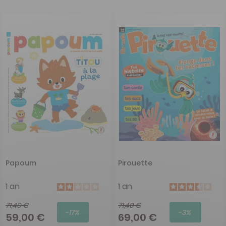
Papoum
Pirouette
1 an
1 an
71,40 €
71,40 €
-17%
-3%
59,00 €
69,00 €