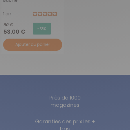
Babille
1 an
60 €
-12%
53,00 €
Ajouter au panier
Près de 1000
magazines
Garanties des prix les +
bas