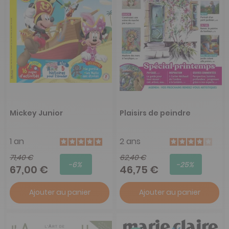
Mickey Junior
Plaisirs de peindre
1 an
2 ans
71,40 €
62,40 €
-6%
-25%
67,00 €
46,75 €
Ajouter au panier
Ajouter au panier