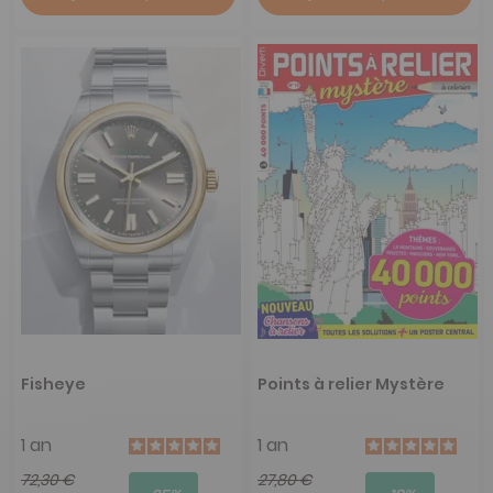
Fisheye
Points à relier Mystère
1 an
1 an
72,30 €
27,80 €