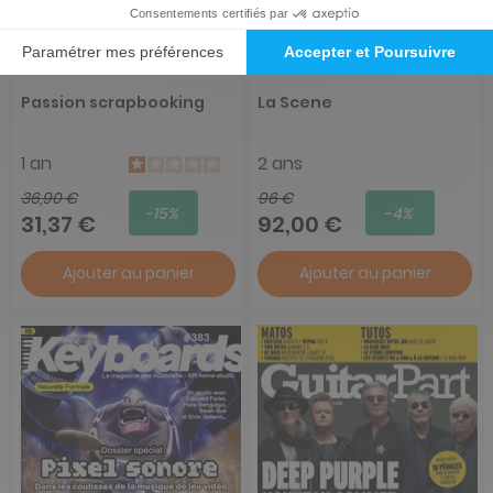
Passion scrapbooking
La Scene
1 an
2 ans
36,90 €
96 €
-15%
-4%
31,37 €
92,00 €
Ajouter au panier
Ajouter au panier