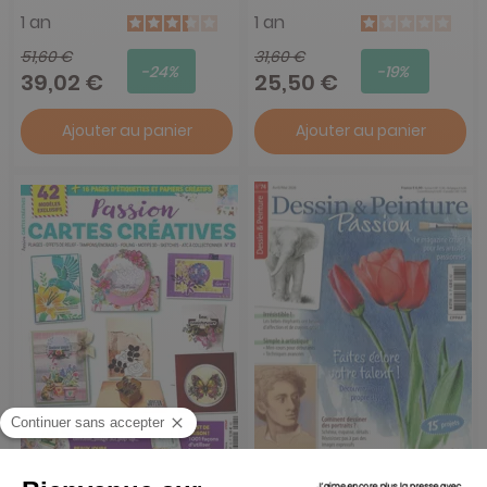
1 an
1 an
51,60 €
31,60 €
-24%
-19%
39,02 €
25,50 €
Ajouter au panier
Ajouter au panier