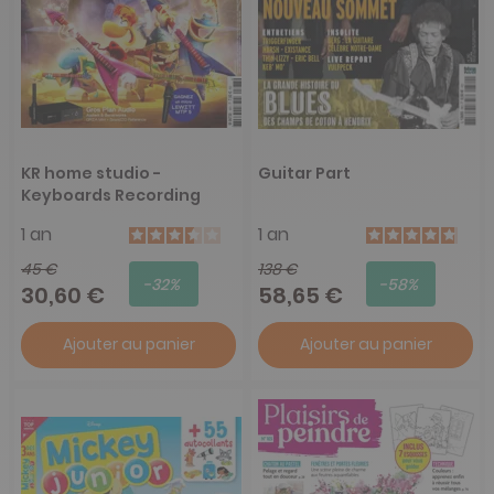
KR home studio -
Guitar Part
Keyboards Recording
1 an
1 an
45 €
138 €
-32%
-58%
30,60 €
58,65 €
Ajouter au panier
Ajouter au panier