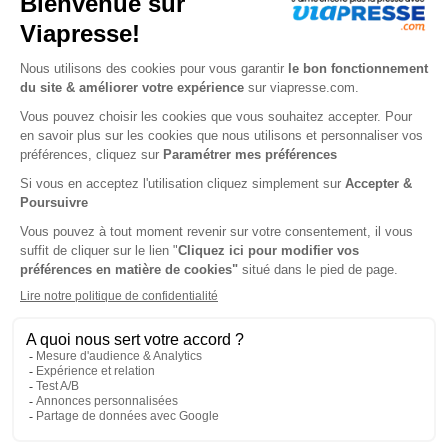
Passion Cartes Créatives
Dessin passion
1 an
1 an
36,90 €
39 €
-15%
-5%
31,37 €
37,00 €
Ajouter au panier
Ajouter au panier