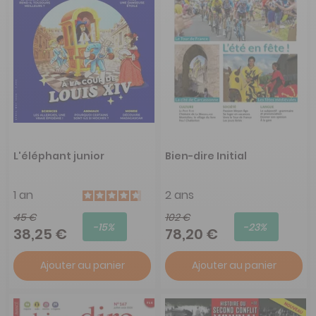
L'éléphant junior
Bien-dire Initial
1 an
2 ans
45 €
102 €
-15%
-23%
38,25 €
78,20 €
Ajouter au panier
Ajouter au panier