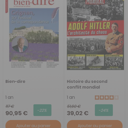
Bien-dire
Histoire du second
conflit mondial
1 an
1 an
117 €
51,60 €
-22%
-24%
90,95 €
39,02 €
Ajouter au panier
Ajouter au panier