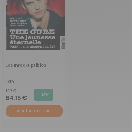
Les Inrockuptibles
1 an
129 €
-35%
84,15 €
Ajouter au panier