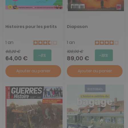
Histoires pour les petits
Diapason
1 an
1 an
68,20 €
108,90 €
-6%
-18%
64,00 €
89,00 €
Ajouter au panier
Ajouter au panier