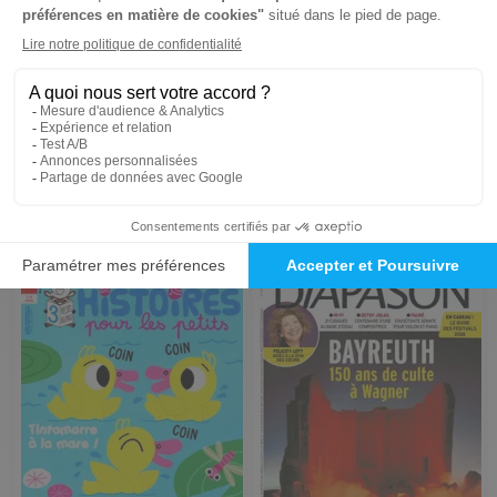
Je Bouquine
Histoires Vraies
1 an
1 an
104,25 €
83,30 €
-5%
-5%
99,00 €
79,00 €
Ajouter au panier
Ajouter au panier