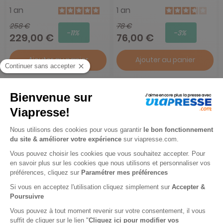
1 an
1 an
258 €
78 €
-11%
-3%
229,00 €
76,00 €
Ajouter au panier
Ajouter au panier