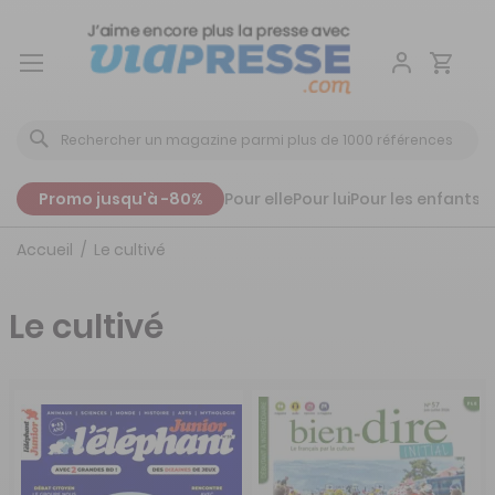
Aller
au
contenu
Promo jusqu'à -80%
Pour elle
Pour lui
Pour les enfants
P
Accueil
Le cultivé
Le cultivé