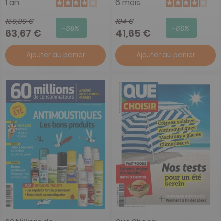
1 an
6 mois
150,80 €
104 €
-58%
-60%
63,67 €
41,65 €
Ajouter au panier
Ajouter au panier