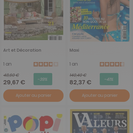
Art et Décoration
Maxi
1 an
1 an
48,60 €
140,40 €
-39%
-41%
29,67 €
82,37 €
Ajouter au panier
Ajouter au panier