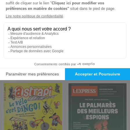
Le Nouvel Obs
Challenges
6 mois
1 an
195 €
211,20 €
-63%
-72%
72,25 €
58,65 €
Ajouter au panier
Ajouter au panier