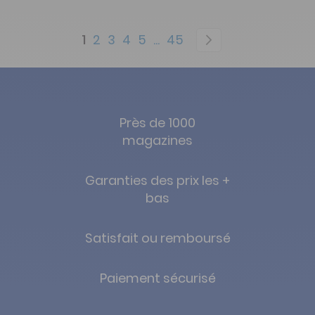
Page
You're currently reading page
Page
Page
Page
Page
Page
Page
Suivant
1
2
3
4
5
...
45
Près de 1000
magazines
Garanties des prix les +
bas
Satisfait ou remboursé
Paiement sécurisé