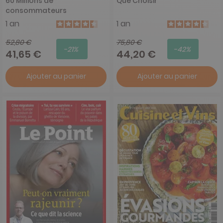
60 Millions de
Que Choisir
consommateurs
1 an
1 an
52,80 €
75,80 €
-21%
-42%
41,65 €
44,20 €
Ajouter au panier
Ajouter au panier