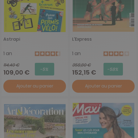
Astrapi
L'Express
1 an
1 an
114,40 €
358,80 €
-5%
-58%
109,00 €
152,15 €
Ajouter au panier
Ajouter au panier