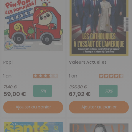
Popi
Valeurs Actuelles
1 an
1 an
71,40 €
306,80 €
-17%
-78%
59,00 €
67,92 €
Ajouter au panier
Ajouter au panier