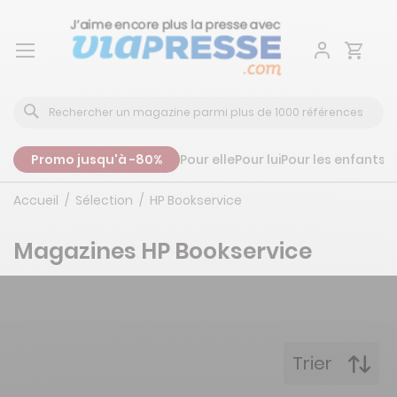
Aller
au
contenu
Promo jusqu'à -80%
Pour elle
Pour lui
Pour les enfants
P
Accueil
Sélection
HP Bookservice
Magazines HP Bookservice
Trier