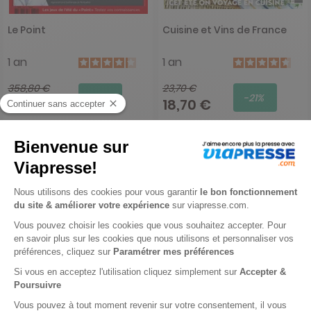
Le Point
Cuisine et Vins de France
1 an
1 an
358,80 €
23,70 €
-62%
-21%
135,15 €
18,70 €
Ajouter au panier
Ajouter au panier