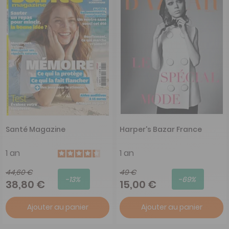
Santé Magazine
Harper's Bazar France
1 an
1 an
44,60 €
49 €
-13%
-69%
38,80 €
15,00 €
Ajouter au panier
Ajouter au panier