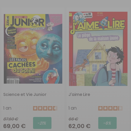
Science et Vie Junior
J'aime Lire
1 an
1 an
87,60 €
66 €
-21%
-6%
69,00 €
62,00 €