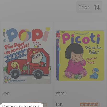
Trier
Popi
Picoti
1 an
1 an