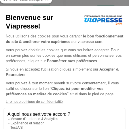
71,40 €
71,40 €
-17%
-20%
59,00 €
57,00 €
Ajouter au panier
Ajouter au panier
Kolala
Babille