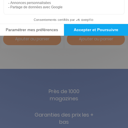
1 an
1 an
60 €
-12%
60,00 €
53,00 €
Ajouter au panier
Ajouter au panier
Près de 1000
magazines
Garanties des prix les +
bas