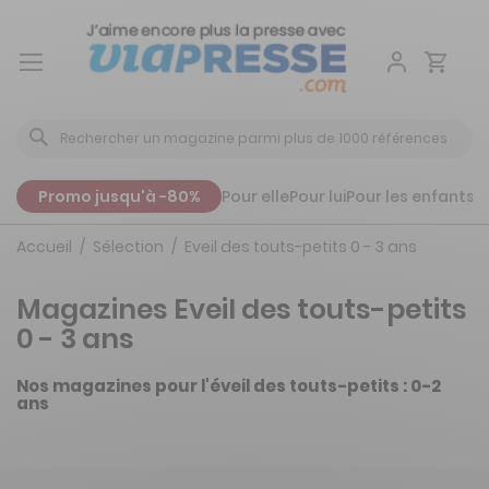
Aller
au
contenu
Promo jusqu'à -80%
Pour elle
Pour lui
Pour les enfants
P
Accueil
Sélection
Eveil des touts-petits 0 - 3 ans
Magazines Eveil des touts-petits
0 - 3 ans
Nos magazines pour l'éveil des touts-petits : 0-2
ans