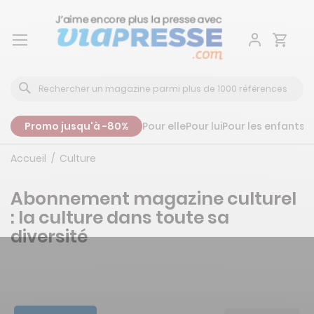
Aller
au
contenu
Promo jusqu'à -80%
Pour elle
Pour lui
Pour les enfants
P
Accueil
Culture
Abonnement magazine culturel
: la culture dans toute sa
diversité