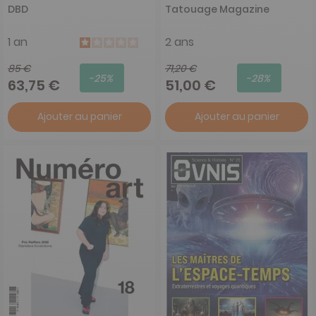
DBD
Tatouage Magazine
1 an
2 ans
85 €
71,20 €
-25%
-28%
63,75 €
51,00 €
Ajouter au panier
Ajouter au panier