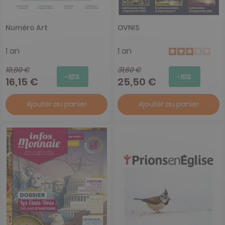
Numéro Art
OVNIS
1 an
1 an
19,80 €
31,60 €
-18%
-19%
16,15 €
25,50 €
Ajouter au panier
Ajouter au panier