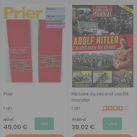
Prier
Histoire du second conflit
mondial
1 an
1 an
49 €
51,60 €
-8%
-24%
45,00 €
39,02 €