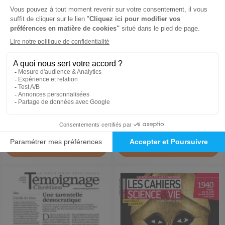
Théâtre(s)
La marche de l'histoire
1 an
1 an
48 €
38 €
-8%
-17%
44,00 €
31,37 €
Ajouter au panier
Ajouter au panier