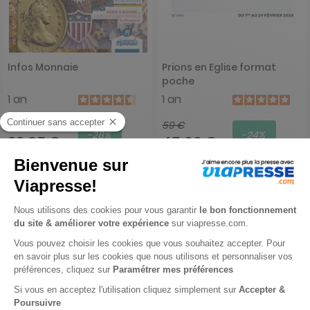
Infos Monnaie
Prions en Eglise format
poche
1 an
1 an
31,80 €
59 €
-28%
-24%
22,95 €
45,00 €
Ajouter au panier
Ajouter au panier