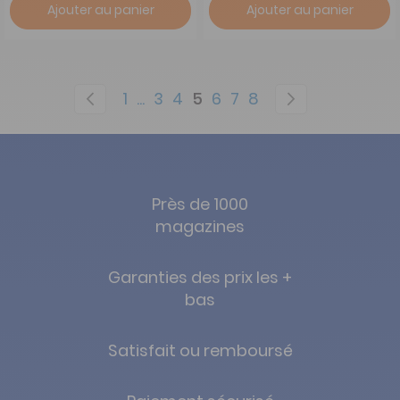
Ajouter au panier
Ajouter au panier
Page
Page
Précédent
Page
Page
Page
You're currently reading 
Page
Page
Page
Page
Suivant
1
...
3
4
5
6
7
8
Près de 1000
magazines
Garanties des prix les +
bas
Satisfait ou remboursé