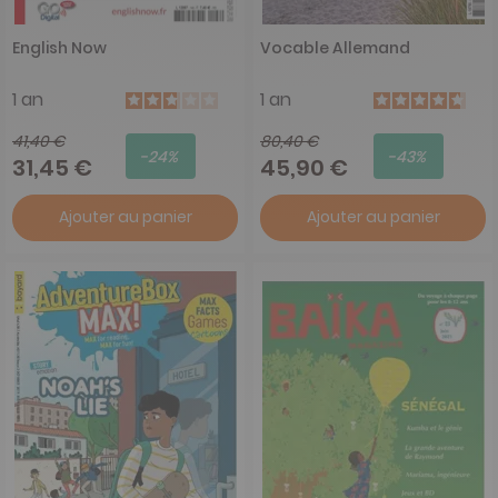
English Now
Vocable Allemand
1 an
1 an
41,40 €
80,40 €
-24%
-43%
31,45 €
45,90 €
Ajouter au panier
Ajouter au panier