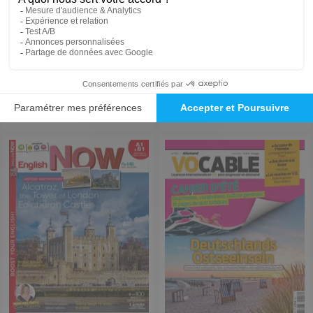
I Love English for Kids
Go English
1 an
1 an
76,45 €
41,40 €
-6%
-24%
72,00 €
31,45 €
Ajouter au panier
Ajouter au panier