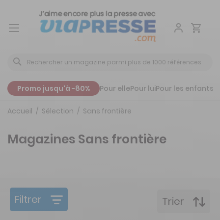
Aller
au
contenu
Promo jusqu'à -80%
Pour elle
Pour lui
Pour les enfants
P
Accueil
Sélection
Sans frontière
Magazines Sans frontière
Filtrer
Trier