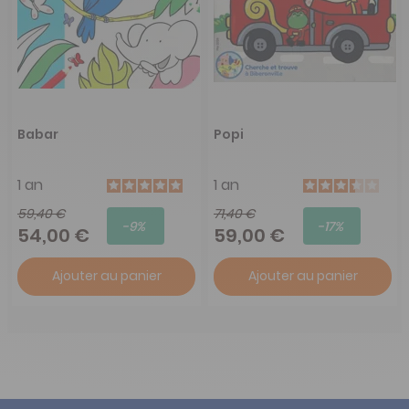
Babar
Popi
1 an
1 an
59,40 €
71,40 €
-9%
-17%
54,00 €
59,00 €
Ajouter au panier
Ajouter au panier