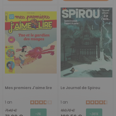
Mes premiers J'aime lire
Le Journal de Spirou
1 an
1 an
71,40 €
160,70 €
-1%
-36%