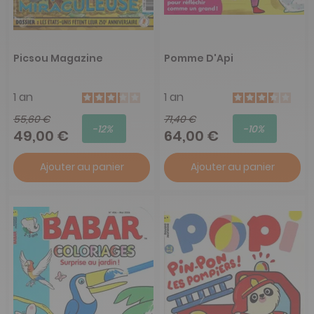
Picsou Magazine
Pomme D'Api
1 an
1 an
55,60 €
71,40 €
-12%
-10%
49,00 €
64,00 €
Ajouter au panier
Ajouter au panier