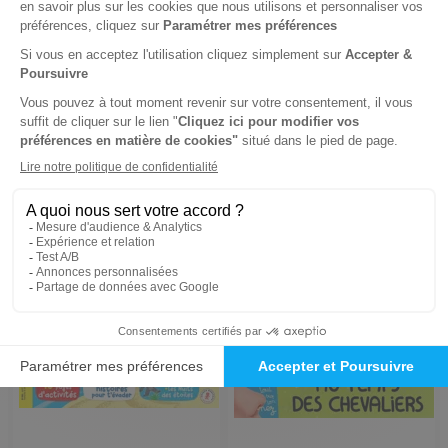
1 an
6 mois
66 €
63,70 €
-6%
-11%
62,00 €
56,90 €
Ajouter au panier
Ajouter au panier