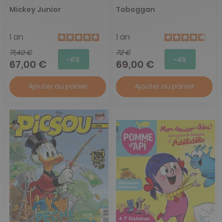
Mickey Junior
Toboggan
1 an
1 an
71,40 €
72 €
-6%
-4%
67,00 €
69,00 €
Ajouter au panier
Ajouter au panier