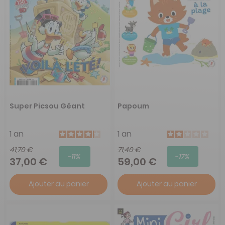
Super Picsou Géant
Papoum
1 an
1 an
41,70 €
71,40 €
-11%
-17%
37,00 €
59,00 €
Ajouter au panier
Ajouter au panier