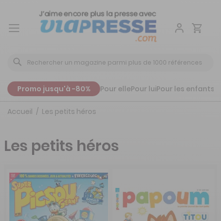
Aller
au
contenu
Promo jusqu'à -80%
Pour elle
Pour lui
Pour les enfants
P
Accueil
Les petits héros
Les petits héros